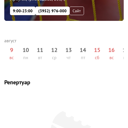
9:00-23:00
(3952) 976-000
Сайт
9
10
11
12
13
14
15
16
1
вс
пн
вт
ср
чт
пт
сб
вс
п
Репертуар