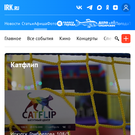
Новости
Статьи
Афиша
Фото
Погода
Ту
Главное
Все события
Кино
Концерты
Спектакли
В
Катфлип
Иркутск, Грибоедова, 108/3