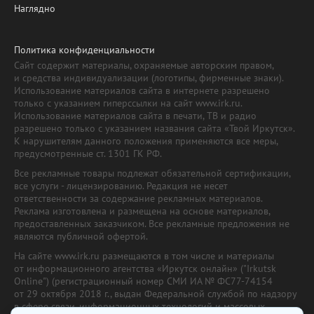
Наглядно
Политика конфиденциальности
Сайт содержит материалы, охраняемые авторским правом,
и средства индивидуализации (логотипы, фирменные знаки).
Использование материалов сайта в интернете разрешено
только с указанием гиперссылки на сайт www.irk.ru.
Использование материалов сайта в печати, ТВ и радио
разрешено только с указанием названия сайта «Твой Иркутск».
К нарушителям данного положения применяются все меры,
предусмотренные ст. 1301 ГК РФ.
Все рекламные товары подлежат обязательной сертификации,
все услуги - лицензированию. Редакция не несет
ответственности за содержание рекламных материалов.
Реклама изготовлена и размещена на основе материалов,
предоставленных заказчиком. Все рекламные предложения не
являются публичной офертой.
На сайте www.irk.ru размещаются в том числе и материалы
от информационного агентства «Иркутск онлайн» ("Irkutsk
Online") (регистрационный номер СМИ ИА № ФС77-74154
от 29 октября 2018 г., выдан Федеральной службой по надзору
в сфере связи, информационных технологий и массовых