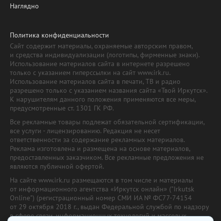
Наглядно
Политика конфиденциальности
Сайт содержит материалы, охраняемые авторским правом,
и средства индивидуализации (логотипы, фирменные знаки).
Использование материалов сайта в интернете разрешено
только с указанием гиперссылки на сайт www.irk.ru.
Использование материалов сайта в печати, ТВ и радио
разрешено только с указанием названия сайта «Твой Иркутск».
К нарушителям данного положения применяются все меры,
предусмотренные ст. 1301 ГК РФ.
Все рекламные товары подлежат обязательной сертификации,
все услуги - лицензированию. Редакция не несет
ответственности за содержание рекламных материалов.
Реклама изготовлена и размещена на основе материалов,
предоставленных заказчиком. Все рекламные предложения не
являются публичной офертой.
На сайте www.irk.ru размещаются в том числе и материалы
от информационного агентства «Иркутск онлайн» ("Irkutsk
Online") (регистрационный номер СМИ ИА № ФС77-74154
от 29 октября 2018 г., выдан Федеральной службой по надзору
в сфере связи, информационных технологий и массовых