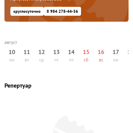
круглосуточно
8 984 278-44-56
10
11
12
13
14
15
16
17
1
пн
вт
ср
чт
пт
сб
вс
пн
вт
Репертуар