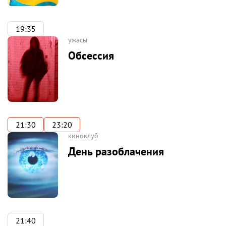
19:35
ужасы
Обсессия
21:30
23:20
киноклуб
День разоблачения
21:40