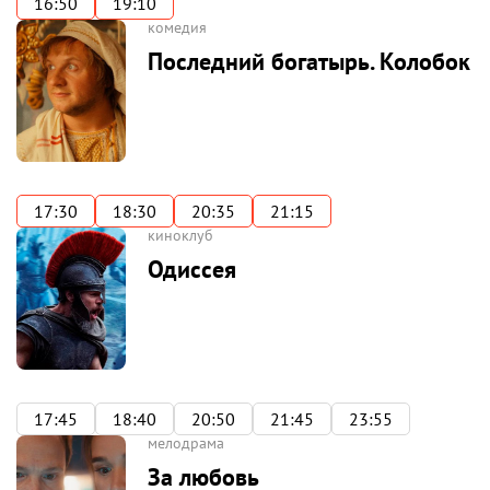
16:50
19:10
комедия
Последний богатырь. Колобок
17:30
18:30
20:35
21:15
киноклуб
Одиссея
17:45
18:40
20:50
21:45
23:55
мелодрама
За любовь