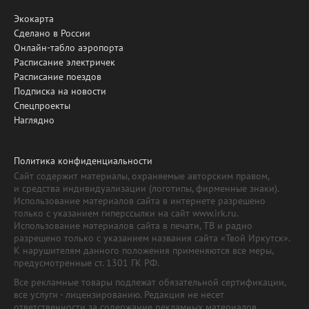
Экокарта
Сделано в России
Онлайн-табло аэропорта
Расписание электричек
Расписание поездов
Подписка на новости
Спецпроекты
Наглядно
Политика конфиденциальности
Сайт содержит материалы, охраняемые авторским правом,
и средства индивидуализации (логотипы, фирменные знаки).
Использование материалов сайта в интернете разрешено
только с указанием гиперссылки на сайт www.irk.ru.
Использование материалов сайта в печати, ТВ и радио
разрешено только с указанием названия сайта «Твой Иркутск».
К нарушителям данного положения применяются все меры,
предусмотренные ст. 1301 ГК РФ.
Все рекламные товары подлежат обязательной сертификации,
все услуги - лицензированию. Редакция не несет
ответственности за содержание рекламных материалов.