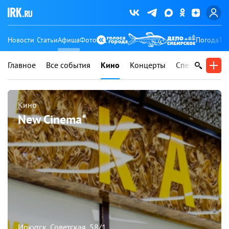
Новости
Статьи
Афиша
Фото
Погода
Ту
Главное
Все события
Кино
Концерты
Спектакли
В
Кино
New Cinema*
Иркутск, Советская, 58/1