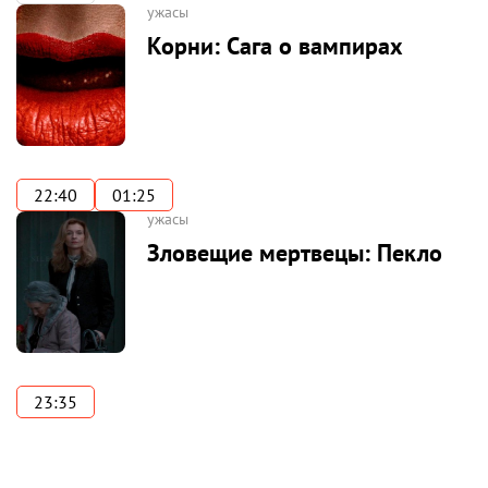
ужасы
Корни: Сага о вампирах
22:40
01:25
ужасы
Зловещие мертвецы: Пекло
23:35