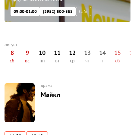
09:00-01:00
(3952) 500-558
Сайт
8
9
10
11
12
13
14
15
1
сб
вс
пн
вт
ср
чт
пт
сб
вс
драма
Майкл