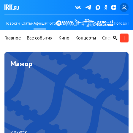
Новости
Статьи
Афиша
Фото
Погода
Ту
Главное
Все события
Кино
Концерты
Спектакли
В
Мажор
Иркутск