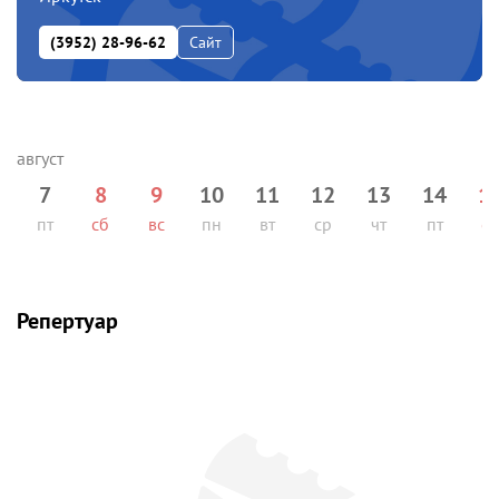
(3952) 28-96-62
Сайт
7
8
9
10
11
12
13
14
1
пт
сб
вс
пн
вт
ср
чт
пт
сб
Репертуар