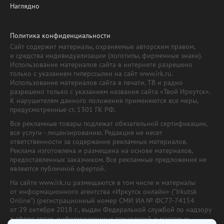
Наглядно
Политика конфиденциальности
Сайт содержит материалы, охраняемые авторским правом,
и средства индивидуализации (логотипы, фирменные знаки).
Использование материалов сайта в интернете разрешено
только с указанием гиперссылки на сайт www.irk.ru.
Использование материалов сайта в печати, ТВ и радио
разрешено только с указанием названия сайта «Твой Иркутск».
К нарушителям данного положения применяются все меры,
предусмотренные ст. 1301 ГК РФ.
Все рекламные товары подлежат обязательной сертификации,
все услуги - лицензированию. Редакция не несет
ответственности за содержание рекламных материалов.
Реклама изготовлена и размещена на основе материалов,
предоставленных заказчиком. Все рекламные предложения не
являются публичной офертой.
На сайте www.irk.ru размещаются в том числе и материалы
от информационного агентства «Иркутск онлайн» ("Irkutsk
Online") (регистрационный номер СМИ ИА № ФС77-74154
от 29 октября 2018 г., выдан Федеральной службой по надзору
в сфере связи, информационных технологий и массовых