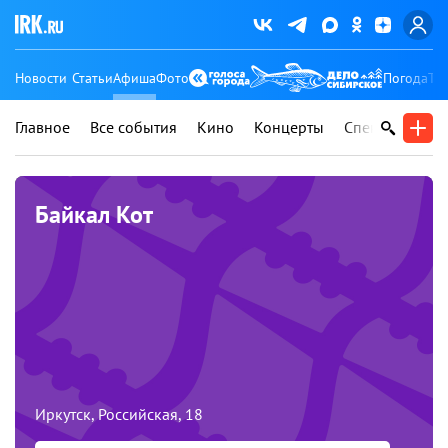
Новости
Статьи
Афиша
Фото
Погода
Ту
Главное
Все события
Кино
Концерты
Спектакли
В
Байкал Кот
Иркутск, Российская, 18