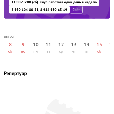
11:00-13:00 (сб). Клуб работает один день в неделю
8 950 104-80-51, 8 914 930-63-19
Сайт
8
9
10
11
12
13
14
15
1
сб
вс
пн
вт
ср
чт
пт
сб
вс
Репертуар