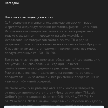
Наглядно
Политика конфиденциальности
Сайт содержит материалы, охраняемые авторским правом,
и средства индивидуализации (логотипы, фирменные знаки).
Использование материалов сайта в интернете разрешено
только с указанием гиперссылки на сайт www.irk.ru.
Использование материалов сайта в печати, ТВ и радио
разрешено только с указанием названия сайта «Твой Иркутск».
К нарушителям данного положения применяются все меры,
предусмотренные ст. 1301 ГК РФ.
Все рекламные товары подлежат обязательной сертификации,
все услуги - лицензированию. Редакция не несет
ответственности за содержание рекламных материалов.
Реклама изготовлена и размещена на основе материалов,
предоставленных заказчиком. Все рекламные предложения не
являются публичной офертой.
На сайте www.irk.ru размещаются в том числе и материалы
от информационного агентства «Иркутск онлайн» ("Irkutsk
Online") (регистрационный номер СМИ ИА № ФС77-74154
от 29 октября 2018 г., выдан Федеральной службой по надзору
в сфере связи, информационных технологий и массовых