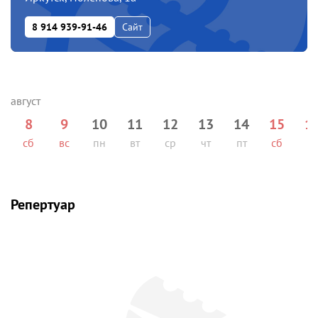
8 914 939-91-46
Сайт
8
9
10
11
12
13
14
15
1
сб
вс
пн
вт
ср
чт
пт
сб
вс
Репертуар