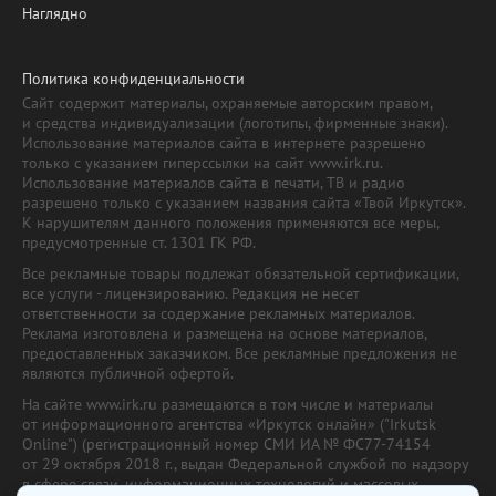
Наглядно
Политика конфиденциальности
Сайт содержит материалы, охраняемые авторским правом,
и средства индивидуализации (логотипы, фирменные знаки).
Использование материалов сайта в интернете разрешено
только с указанием гиперссылки на сайт www.irk.ru.
Использование материалов сайта в печати, ТВ и радио
разрешено только с указанием названия сайта «Твой Иркутск».
К нарушителям данного положения применяются все меры,
предусмотренные ст. 1301 ГК РФ.
Все рекламные товары подлежат обязательной сертификации,
все услуги - лицензированию. Редакция не несет
ответственности за содержание рекламных материалов.
Реклама изготовлена и размещена на основе материалов,
предоставленных заказчиком. Все рекламные предложения не
являются публичной офертой.
На сайте www.irk.ru размещаются в том числе и материалы
от информационного агентства «Иркутск онлайн» ("Irkutsk
Online") (регистрационный номер СМИ ИА № ФС77-74154
от 29 октября 2018 г., выдан Федеральной службой по надзору
в сфере связи, информационных технологий и массовых