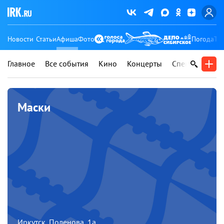
Новости
Статьи
Афиша
Фото
Погода
Ту
Главное
Все события
Кино
Концерты
Спектакли
В
Маски
Иркутск, Поленова, 1а