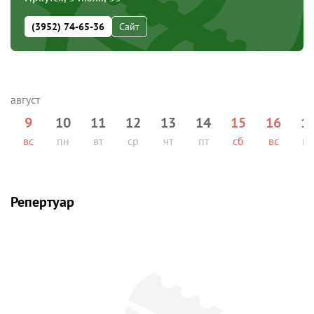
(3952) 74-65-36
Сайт
9
10
11
12
13
14
15
16
1
вс
пн
вт
ср
чт
пт
сб
вс
п
Репертуар