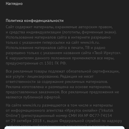
Наглядно
Политика конфиденциальности
Сайт содержит материалы, охраняемые авторским правом,
и средства индивидуализации (логотипы, фирменные знаки).
Использование материалов сайта в интернете разрешено
только с указанием гиперссылки на сайт www.irk.ru.
Использование материалов сайта в печати, ТВ и радио
разрешено только с указанием названия сайта «Твой Иркутск».
К нарушителям данного положения применяются все меры,
предусмотренные ст. 1301 ГК РФ.
Все рекламные товары подлежат обязательной сертификации,
все услуги - лицензированию. Редакция не несет
ответственности за содержание рекламных материалов.
Реклама изготовлена и размещена на основе материалов,
предоставленных заказчиком. Все рекламные предложения не
являются публичной офертой.
На сайте www.irk.ru размещаются в том числе и материалы
от информационного агентства «Иркутск онлайн» ("Irkutsk
Online") (регистрационный номер СМИ ИА № ФС77-74154
от 29 октября 2018 г., выдан Федеральной службой по надзору
в сфере связи, информационных технологий и массовых