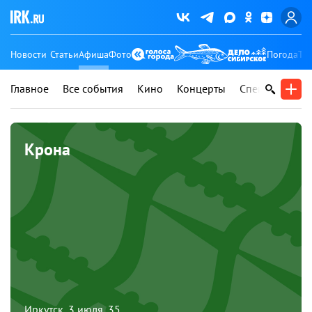
Новости
Статьи
Афиша
Фото
Погода
Ту
Главное
Все события
Кино
Концерты
Спектакли
В
Крона
Иркутск, 3 июля, 35