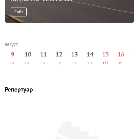
Сайт
9
10
11
12
13
14
15
16
1
вс
пн
вт
ср
чт
пт
сб
вс
п
Репертуар