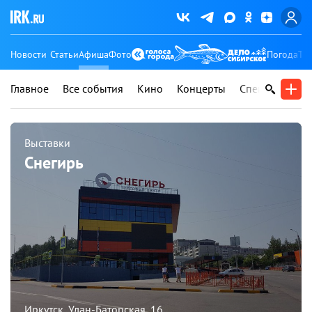
Новости
Статьи
Афиша
Фото
Погода
Ту
Главное
Все события
Кино
Концерты
Спектакли
В
Выставки
Снегирь
Иркутск, Улан-Баторская, 16