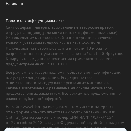
Наглядно
Политика конфиденциальности
Сайт содержит материалы, охраняемые авторским правом,
и средства индивидуализации (логотипы, фирменные знаки).
Использование материалов сайта в интернете разрешено
только с указанием гиперссылки на сайт www.irk.ru.
Использование материалов сайта в печати, ТВ и радио
разрешено только с указанием названия сайта «Твой Иркутск».
К нарушителям данного положения применяются все меры,
предусмотренные ст. 1301 ГК РФ.
Все рекламные товары подлежат обязательной сертификации,
все услуги - лицензированию. Редакция не несет
ответственности за содержание рекламных материалов.
Реклама изготовлена и размещена на основе материалов,
предоставленных заказчиком. Все рекламные предложения не
являются публичной офертой.
На сайте www.irk.ru размещаются в том числе и материалы
от информационного агентства «Иркутск онлайн» ("Irkutsk
Online") (регистрационный номер СМИ ИА № ФС77-74154
от 29 октября 2018 г., выдан Федеральной службой по надзору
в сфере связи, информационных технологий и массовых