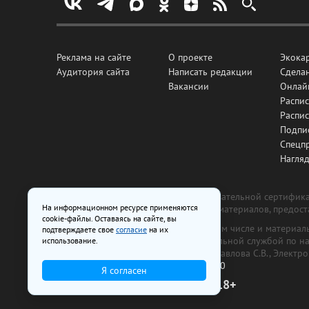
Реклама на сайте
О проекте
Экока
Аудитория сайта
Написать редакции
Сделан
Вакансии
Онлай
Распис
Распи
Подпи
Спецп
Нагля
Все рекламные товары подлежат обязательной сертификац
На информационном ресурсе применяются
изготовлена и размещена на основе материалов, предос
cookie-файлы. Оставаясь на сайте, вы
На сайте www.irk.ru размещаются в том числе и материа
подтверждаете свое
согласие
на их
от 29 октября 2018 г., выдан Федеральной службой по 
использование.
ООО «Ирк.ру». Главный редактор — Павлова С.В., Электр
Телефон редакции:
+7 (3952) 48-88-50
Я согласен
18+
© 2003–2026 IRK.ru Твой Иркутск