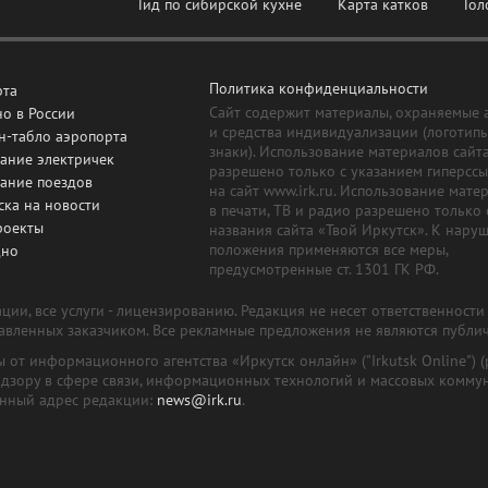
Гид по сибирской кухне
Карта катков
Гол
Политика конфиденциальности
рта
Сайт содержит материалы, охраняемые 
о в России
и средства индивидуализации (логотип
н-табло аэропорта
знаки). Использование материалов сайт
ание электричек
разрешено только с указанием гиперсс
сание поездов
на сайт www.irk.ru. Использование мате
ска на новости
в печати, ТВ и радио разрешено только 
роекты
названия сайта «Твой Иркутск». К нару
положения применяются все меры,
дно
предусмотренные ст. 1301 ГК РФ.
ии, все услуги - лицензированию. Редакция не несет ответственност
тавленных заказчиком. Все рекламные предложения не являются публи
лы от информационного агентства «Иркутск онлайн» ("Irkutsk Online
надзору в сфере связи, информационных технологий и массовых комму
онный адрес редакции:
news@irk.ru
.