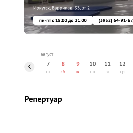
Иркутск, Баррикад, 33, эт. 2
пн-пт с 18:00 до 21:00
(3952) 64-91-67
7
8
9
10
11
12
пт
сб
вс
пн
вт
ср
Репертуар