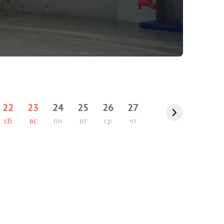
22
23
24
25
26
27
сб
вс
пн
вт
ср
чт