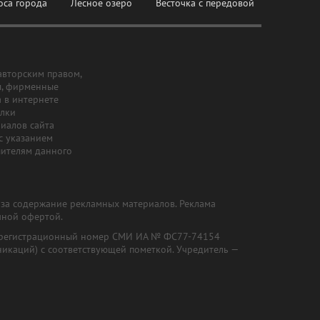
оса города
Лесное озеро
Весточка с передовой
авторским правом,
ы, фирменные
а в интернете
ылки
риалов сайта
с указанием
шителям данного
и за содержание рекламных материалов. Реклама
чной офертой.
") (регистрационный номер СМИ ИА № ФС77-74154
никаций) с соответствующей пометкой. Учредитель —