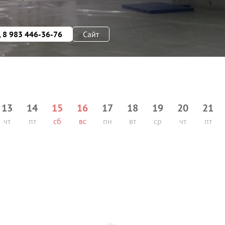
, 8 983 446-36-76
Сайт
13
14
15
16
17
18
19
20
21
чт
пт
сб
вс
пн
вт
ср
чт
пт