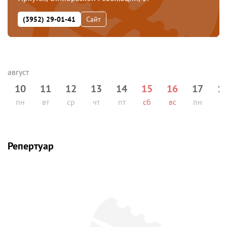
(3952) 29-01-41
Сайт
10
11
12
13
14
15
16
17
1
пн
вт
ср
чт
пт
сб
вс
пн
вт
Репертуар