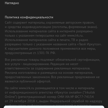
Наглядно
Политика конфиденциальности
Сайт содержит материалы, охраняемые авторским правом,
и средства индивидуализации (логотипы, фирменные знаки).
Использование материалов сайта в интернете разрешено
только с указанием гиперссылки на сайт www.irk.ru.
Использование материалов сайта в печати, ТВ и радио
разрешено только с указанием названия сайта «Твой Иркутск».
К нарушителям данного положения применяются все меры,
предусмотренные ст. 1301 ГК РФ.
Все рекламные товары подлежат обязательной сертификации,
все услуги - лицензированию. Редакция не несет
ответственности за содержание рекламных материалов.
Реклама изготовлена и размещена на основе материалов,
предоставленных заказчиком. Все рекламные предложения не
являются публичной офертой.
На сайте www.irk.ru размещаются в том числе и материалы
от информационного агентства «Иркутск онлайн» ("Irkutsk
Online") (регистрационный номер СМИ ИА № ФС77-74154
от 29 октября 2018 г., выдан Федеральной службой по надзору
в сфере связи, информационных технологий и массовых