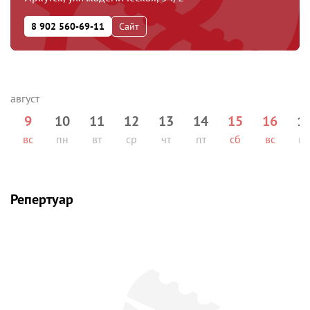
8 902 560-69-11
Сайт
9
10
11
12
13
14
15
16
1
вс
пн
вт
ср
чт
пт
сб
вс
п
Репертуар