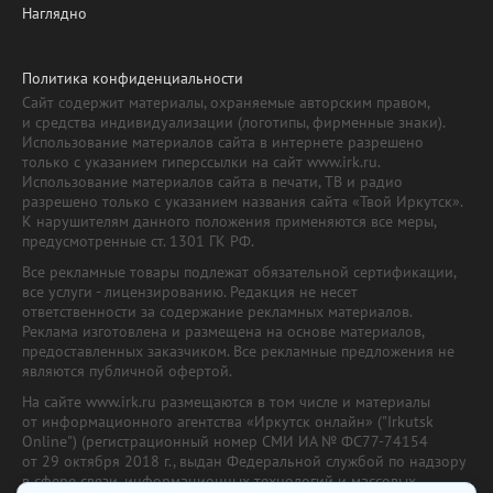
Наглядно
Политика конфиденциальности
Сайт содержит материалы, охраняемые авторским правом,
и средства индивидуализации (логотипы, фирменные знаки).
Использование материалов сайта в интернете разрешено
только с указанием гиперссылки на сайт www.irk.ru.
Использование материалов сайта в печати, ТВ и радио
разрешено только с указанием названия сайта «Твой Иркутск».
К нарушителям данного положения применяются все меры,
предусмотренные ст. 1301 ГК РФ.
Все рекламные товары подлежат обязательной сертификации,
все услуги - лицензированию. Редакция не несет
ответственности за содержание рекламных материалов.
Реклама изготовлена и размещена на основе материалов,
предоставленных заказчиком. Все рекламные предложения не
являются публичной офертой.
На сайте www.irk.ru размещаются в том числе и материалы
от информационного агентства «Иркутск онлайн» ("Irkutsk
Online") (регистрационный номер СМИ ИА № ФС77-74154
от 29 октября 2018 г., выдан Федеральной службой по надзору
в сфере связи, информационных технологий и массовых