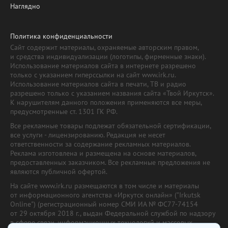
Наглядно
Политика конфиденциальности
Сайт содержит материалы, охраняемые авторским правом,
и средства индивидуализации (логотипы, фирменные знаки).
Использование материалов сайта в интернете разрешено
только с указанием гиперссылки на сайт www.irk.ru.
Использование материалов сайта в печати, ТВ и радио
разрешено только с указанием названия сайта «Твой Иркутск».
К нарушителям данного положения применяются все меры,
предусмотренные ст. 1301 ГК РФ.
Все рекламные товары подлежат обязательной сертификации,
все услуги - лицензированию. Редакция не несет
ответственности за содержание рекламных материалов.
Реклама изготовлена и размещена на основе материалов,
предоставленных заказчиком. Все рекламные предложения не
являются публичной офертой.
На сайте www.irk.ru размещаются в том числе и материалы
от информационного агентства «Иркутск онлайн» ("Irkutsk
Online") (регистрационный номер СМИ ИА № ФС77-74154
от 29 октября 2018 г., выдан Федеральной службой по надзору
в сфере связи, информационных технологий и массовых