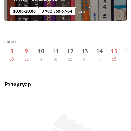
10:00-20:00
8 902 560-57-54
Сайт
8
9
10
11
12
13
14
15
1
сб
вс
пн
вт
ср
чт
пт
сб
вс
Репертуар