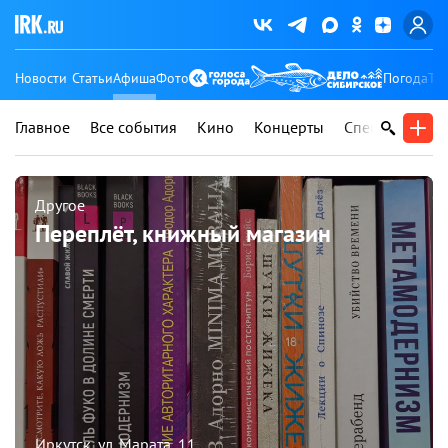
Новости
Статьи
Афиша
Фото
Погода
Ту
Главное
Все события
Кино
Концерты
Спектакли
В
Другое
Переплёт, книжный магазин
Иркутск, ул. Марата, 11