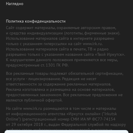
Наглядно
Политика конфиденциальности
Сайт содержит материалы, охраняемые авторским правом,
и средства индивидуализации (логотипы, фирменные знаки).
Использование материалов сайта в интернете разрешено
только с указанием гиперссылки на сайт www.irk.ru.
Использование материалов сайта в печати, ТВ и радио
разрешено только с указанием названия сайта «Твой Иркутск».
К нарушителям данного положения применяются все меры,
предусмотренные ст. 1301 ГК РФ.
Все рекламные товары подлежат обязательной сертификации,
все услуги - лицензированию. Редакция не несет
ответственности за содержание рекламных материалов.
Реклама изготовлена и размещена на основе материалов,
предоставленных заказчиком. Все рекламные предложения не
являются публичной офертой.
На сайте www.irk.ru размещаются в том числе и материалы
от информационного агентства «Иркутск онлайн» ("Irkutsk
Online") (регистрационный номер СМИ ИА № ФС77-74154
от 29 октября 2018 г., выдан Федеральной службой по надзору
в сфере связи, информационных технологий и массовых