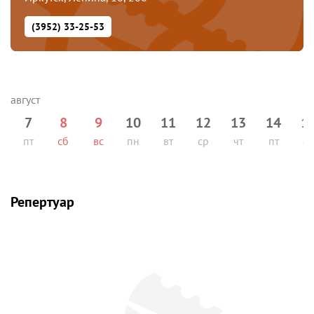
(3952) 33-25-53
7
8
9
10
11
12
13
14
1
пт
сб
вс
пн
вт
ср
чт
пт
сб
Репертуар