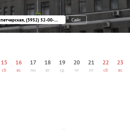
(3952) 52-01-12 Диспетчерская, (3952) 52-00-25 Горячая линия
Сайт
15
16
17
18
19
20
21
22
23
сб
вс
пн
вт
ср
чт
пт
сб
вс