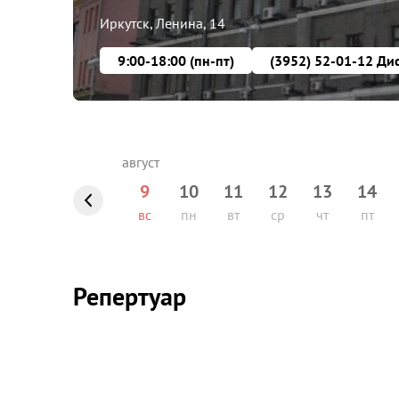
Иркутск, Ленина, 14
9:00-18:00 (пн-пт)
9
10
11
12
13
14
вс
пн
вт
ср
чт
пт
Репертуар