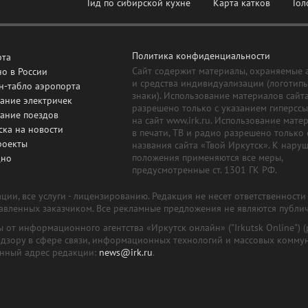
Гид по сибирской кухне
Карта катков
Гол
Политика конфиденциальности
рта
Сайт содержит материалы, охраняемые 
о в России
и средства индивидуализации (логотип
н-табло аэропорта
знаки). Использование материалов сайт
ание электричек
разрешено только с указанием гиперсс
сание поездов
на сайт www.irk.ru. Использование мате
ска на новости
в печати, ТВ и радио разрешено только 
роекты
названия сайта «Твой Иркутск». К нару
положения применяются все меры,
дно
предусмотренные ст. 1301 ГК РФ.
ии, все услуги - лицензированию. Редакция не несет ответственност
тавленных заказчиком. Все рекламные предложения не являются публи
лы от информационного агентства «Иркутск онлайн» ("Irkutsk Online
надзору в сфере связи, информационных технологий и массовых комму
онный адрес редакции:
news@irk.ru
.