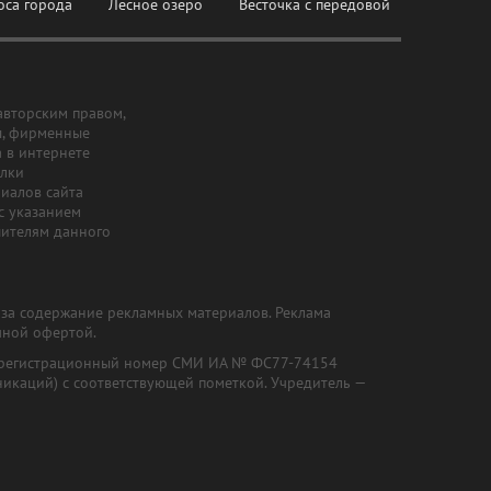
оса города
Лесное озеро
Весточка с передовой
авторским правом,
ы, фирменные
а в интернете
ылки
риалов сайта
с указанием
шителям данного
и за содержание рекламных материалов. Реклама
чной офертой.
") (регистрационный номер СМИ ИА № ФС77-74154
никаций) с соответствующей пометкой. Учредитель —