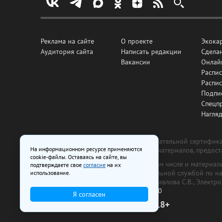
Реклама на сайте
О проекте
Экока
Аудитория сайта
Написать редакции
Сделан
Вакансии
Онлай
Распис
Распи
Подпи
Спецп
Нагля
Все рекламные товары подлежат обязательной сертификац
На информационном ресурсе применяются
изготовлена и размещена на основе материалов, предос
cookie-файлы. Оставаясь на сайте, вы
На сайте www.irk.ru размещаются в том числе и материа
подтверждаете свое
согласие
на их
от 29 октября 2018 г., выдан Федеральной службой по 
использование.
ООО «Ирк.ру». Главный редактор — Павлова С.В., Электр
Телефон редакции:
+7 (3952) 48-88-50
Я согласен
18+
© 2003–2026 IRK.ru Твой Иркутск