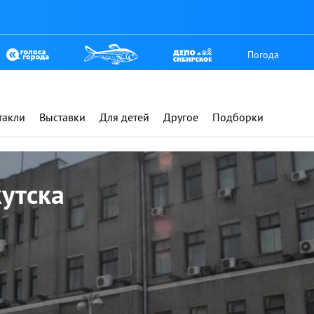
Погода
такли
Выставки
Для детей
Другое
Подборки
утска