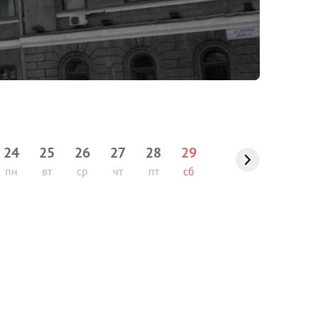
24
25
26
27
28
29
пн
вт
ср
чт
пт
сб