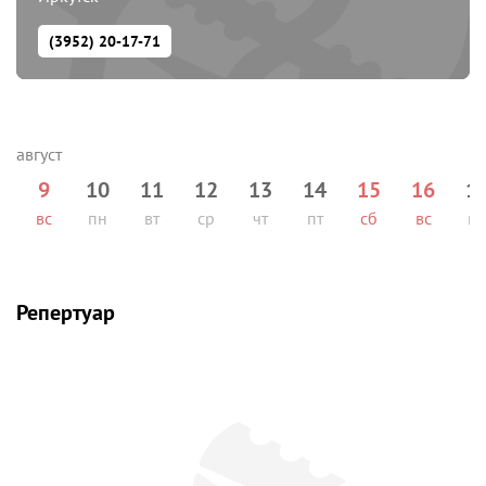
(3952) 20-17-71
9
10
11
12
13
14
15
16
1
вс
пн
вт
ср
чт
пт
сб
вс
п
Репертуар