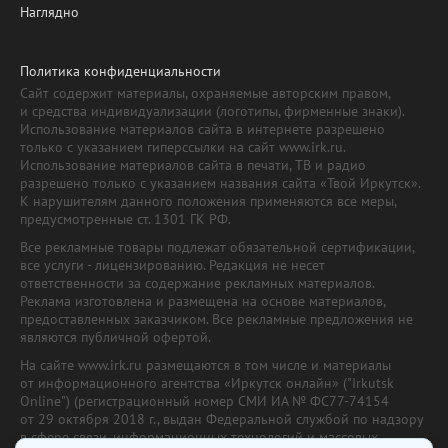
Наглядно
Политика конфиденциальности
Сайт содержит материалы, охраняемые авторским правом,
и средства индивидуализации (логотипы, фирменные знаки).
Использование материалов сайта в интернете разрешено
только с указанием гиперссылки на сайт www.irk.ru.
Использование материалов сайта в печати, ТВ и радио
разрешено только с указанием названия сайта «Твой Иркутск».
К нарушителям данного положения применяются все меры,
предусмотренные ст. 1301 ГК РФ.
Все рекламные товары подлежат обязательной сертификации,
все услуги - лицензированию. Редакция не несет
ответственности за содержание рекламных материалов.
Реклама изготовлена и размещена на основе материалов,
предоставленных заказчиком. Все рекламные предложения не
являются публичной офертой.
На сайте www.irk.ru размещаются в том числе и материалы
от информационного агентства «Иркутск онлайн» ("Irkutsk
Online") (регистрационный номер СМИ ИА № ФС77-74154
от 29 октября 2018 г., выдан Федеральной службой по надзору
в сфере связи, информационных технологий и массовых