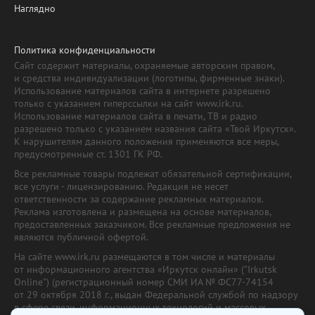
Наглядно
Политика конфиденциальности
Сайт содержит материалы, охраняемые авторским правом,
и средства индивидуализации (логотипы, фирменные знаки).
Использование материалов сайта в интернете разрешено
только с указанием гиперссылки на сайт www.irk.ru.
Использование материалов сайта в печати, ТВ и радио
разрешено только с указанием названия сайта «Твой Иркутск».
К нарушителям данного положения применяются все меры,
предусмотренные ст. 1301 ГК РФ.
Все рекламные товары подлежат обязательной сертификации,
все услуги - лицензированию. Редакция не несет
ответственности за содержание рекламных материалов.
Реклама изготовлена и размещена на основе материалов,
предоставленных заказчиком. Все рекламные предложения не
являются публичной офертой.
На сайте www.irk.ru размещаются в том числе и материалы
от информационного агентства «Иркутск онлайн» ("Irkutsk
Online") (регистрационный номер СМИ ИА № ФС77-74154
от 29 октября 2018 г., выдан Федеральной службой по надзору
в сфере связи, информационных технологий и массовых