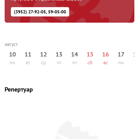
(3952) 27-92-05, 59-05-00
10
11
12
13
14
15
16
17
1
пн
вт
ср
чт
пт
сб
вс
пн
вт
Репертуар