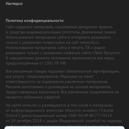
Наглядно
Политика конфиденциальности
Сайт содержит материалы, охраняемые авторским правом,
и средства индивидуализации (логотипы, фирменные знаки).
Использование материалов сайта в интернете разрешено
только с указанием гиперссылки на сайт www.irk.ru.
Использование материалов сайта в печати, ТВ и радио
разрешено только с указанием названия сайта «Твой Иркутск».
К нарушителям данного положения применяются все меры,
предусмотренные ст. 1301 ГК РФ.
Все рекламные товары подлежат обязательной сертификации,
все услуги - лицензированию. Редакция не несет
ответственности за содержание рекламных материалов.
Реклама изготовлена и размещена на основе материалов,
предоставленных заказчиком. Все рекламные предложения не
являются публичной офертой.
На сайте www.irk.ru размещаются в том числе и материалы
от информационного агентства «Иркутск онлайн» ("Irkutsk
Online") (регистрационный номер СМИ ИА № ФС77-74154
от 29 октября 2018 г., выдан Федеральной службой по надзору
в сфере связи, информационных технологий и массовых