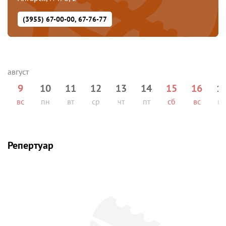
(3955) 67-00-00, 67-76-77
9
10
11
12
13
14
15
16
1
вс
пн
вт
ср
чт
пт
сб
вс
п
Репертуар