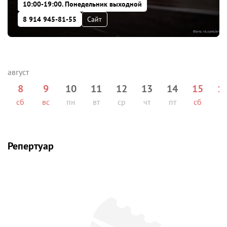
10:00-19:00. Понедельник выходной
8 914 945-81-55
Сайт
8
9
10
11
12
13
14
15
1
сб
вс
пн
вт
ср
чт
пт
сб
вс
Репертуар