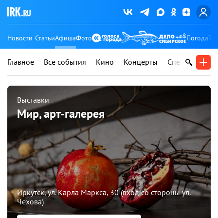
Новости
Статьи
Афиша
Фото
Погода
Ту
Главное
Все события
Кино
Концерты
Спектакли
В
Выставки
Мир, арт-галерея
Иркутск, ул. Карла Маркса, 30 (вход со стороны ул.
Чехова)