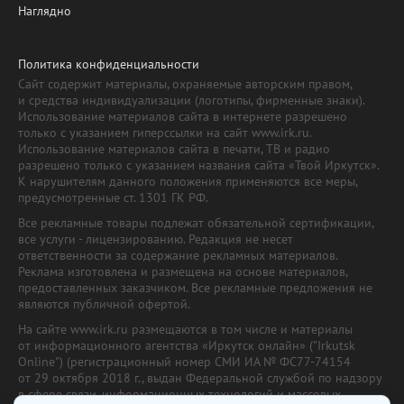
Наглядно
Политика конфиденциальности
Сайт содержит материалы, охраняемые авторским правом,
и средства индивидуализации (логотипы, фирменные знаки).
Использование материалов сайта в интернете разрешено
только с указанием гиперссылки на сайт www.irk.ru.
Использование материалов сайта в печати, ТВ и радио
разрешено только с указанием названия сайта «Твой Иркутск».
К нарушителям данного положения применяются все меры,
предусмотренные ст. 1301 ГК РФ.
Все рекламные товары подлежат обязательной сертификации,
все услуги - лицензированию. Редакция не несет
ответственности за содержание рекламных материалов.
Реклама изготовлена и размещена на основе материалов,
предоставленных заказчиком. Все рекламные предложения не
являются публичной офертой.
На сайте www.irk.ru размещаются в том числе и материалы
от информационного агентства «Иркутск онлайн» ("Irkutsk
Online") (регистрационный номер СМИ ИА № ФС77-74154
от 29 октября 2018 г., выдан Федеральной службой по надзору
в сфере связи, информационных технологий и массовых