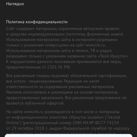
Наглядно
Политика конфиденциальности
Сайт содержит материалы, охраняемые авторским правом,
и средства индивидуализации (логотипы, фирменные знаки).
Использование материалов сайта в интернете разрешено
только с указанием гиперссылки на сайт www.irk.ru.
Использование материалов сайта в печати, ТВ и радио
разрешено только с указанием названия сайта «Твой Иркутск».
К нарушителям данного положения применяются все меры,
предусмотренные ст. 1301 ГК РФ.
Все рекламные товары подлежат обязательной сертификации,
все услуги - лицензированию. Редакция не несет
ответственности за содержание рекламных материалов.
Реклама изготовлена и размещена на основе материалов,
предоставленных заказчиком. Все рекламные предложения не
являются публичной офертой.
На сайте www.irk.ru размещаются в том числе и материалы
от информационного агентства «Иркутск онлайн» ("Irkutsk
Online") (регистрационный номер СМИ ИА № ФС77-74154
от 29 октября 2018 г., выдан Федеральной службой по надзору
в сфере связи, информационных технологий и массовых