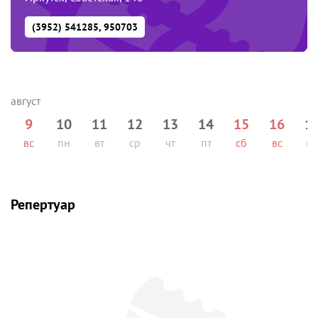
(3952) 541285, 950703
9
10
11
12
13
14
15
16
1
вс
пн
вт
ср
чт
пт
сб
вс
п
Репертуар