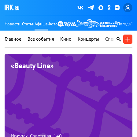
Новости
Статьи
Афиша
Фото
Погода
Ту
Главное
Все события
Кино
Концерты
Спектакли
В
«Beauty Line»
Иркутск, Советская, 140