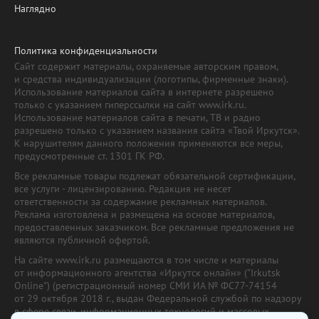
Наглядно
Политика конфиденциальности
Сайт содержит материалы, охраняемые авторским правом,
и средства индивидуализации (логотипы, фирменные знаки).
Использование материалов сайта в интернете разрешено
только с указанием гиперссылки на сайт www.irk.ru.
Использование материалов сайта в печати, ТВ и радио
разрешено только с указанием названия сайта «Твой Иркутск».
К нарушителям данного положения применяются все меры,
предусмотренные ст. 1301 ГК РФ.
Все рекламные товары подлежат обязательной сертификации,
все услуги - лицензированию. Редакция не несет
ответственности за содержание рекламных материалов.
Реклама изготовлена и размещена на основе материалов,
предоставленных заказчиком. Все рекламные предложения не
являются публичной офертой.
На сайте www.irk.ru размещаются в том числе и материалы
от информационного агентства «Иркутск онлайн» ("Irkutsk
Online") (регистрационный номер СМИ ИА № ФС77-74154
от 29 октября 2018 г., выдан Федеральной службой по надзору
в сфере связи, информационных технологий и массовых