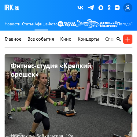
Новости
Статьи
Афиша
Фото
Погода
Ту
Главное
Все события
Кино
Концерты
Спектакли
В
Фитнес-студия «Крепкий
орешек»
Иркутск, ул. Байкальская, 19а