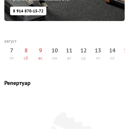
8 914 870-15-72
7
8
9
10
11
12
13
14
1
пт
сб
вс
пн
вт
ср
чт
пт
сб
Репертуар