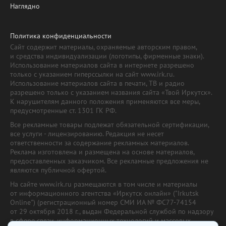
Наглядно
Политика конфиденциальности
Сайт содержит материалы, охраняемые авторским правом,
и средства индивидуализации (логотипы, фирменные знаки).
Использование материалов сайта в интернете разрешено
только с указанием гиперссылки на сайт www.irk.ru.
Использование материалов сайта в печати, ТВ и радио
разрешено только с указанием названия сайта «Твой Иркутск».
К нарушителям данного положения применяются все меры,
предусмотренные ст. 1301 ГК РФ.
Все рекламные товары подлежат обязательной сертификации,
все услуги - лицензированию. Редакция не несет
ответственности за содержание рекламных материалов.
Реклама изготовлена и размещена на основе материалов,
предоставленных заказчиком. Все рекламные предложения не
являются публичной офертой.
На сайте www.irk.ru размещаются в том числе и материалы
от информационного агентства «Иркутск онлайн» ("Irkutsk
Online") (регистрационный номер СМИ ИА № ФС77-74154
от 29 октября 2018 г., выдан Федеральной службой по надзору
в сфере связи, информационных технологий и массовых