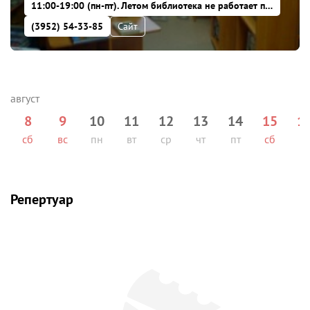
11:00-19:00 (пн-пт). Летом библиотека не работает по субботам и воскресеньям, зимой -- по субботам, в воскресенье открыта с 10:00 до 18:00. Последний день месяца -- санитарный день
(3952) 54-33-85
Сайт
8
9
10
11
12
13
14
15
1
сб
вс
пн
вт
ср
чт
пт
сб
вс
Репертуар