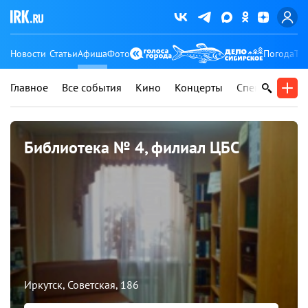
Новости
Статьи
Афиша
Фото
Погода
Ту
Главное
Все события
Кино
Концерты
Спектакли
В
Библиотека № 4, филиал ЦБС
Иркутск, Советская, 186