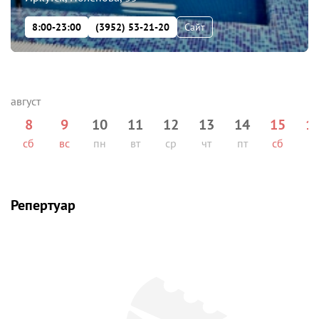
8:00-23:00
(3952) 53-21-20
Сайт
8
9
10
11
12
13
14
15
1
сб
вс
пн
вт
ср
чт
пт
сб
вс
Репертуар