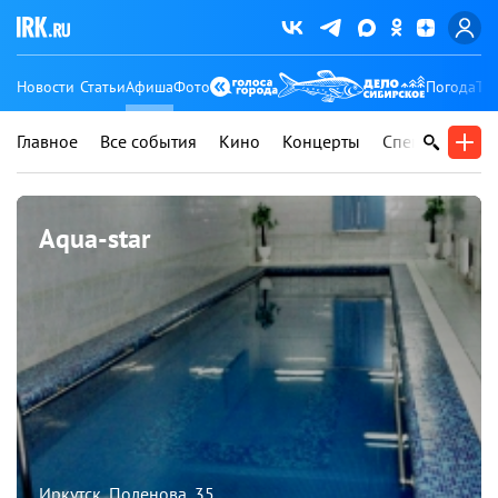
Новости
Статьи
Афиша
Фото
Погода
Ту
Главное
Все события
Кино
Концерты
Спектакли
В
Aqua-star
Иркутск, Поленова, 35