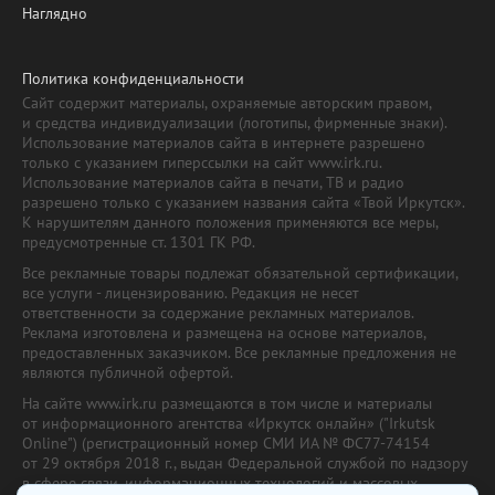
Наглядно
Политика конфиденциальности
Сайт содержит материалы, охраняемые авторским правом,
и средства индивидуализации (логотипы, фирменные знаки).
Использование материалов сайта в интернете разрешено
только с указанием гиперссылки на сайт www.irk.ru.
Использование материалов сайта в печати, ТВ и радио
разрешено только с указанием названия сайта «Твой Иркутск».
К нарушителям данного положения применяются все меры,
предусмотренные ст. 1301 ГК РФ.
Все рекламные товары подлежат обязательной сертификации,
все услуги - лицензированию. Редакция не несет
ответственности за содержание рекламных материалов.
Реклама изготовлена и размещена на основе материалов,
предоставленных заказчиком. Все рекламные предложения не
являются публичной офертой.
На сайте www.irk.ru размещаются в том числе и материалы
от информационного агентства «Иркутск онлайн» ("Irkutsk
Online") (регистрационный номер СМИ ИА № ФС77-74154
от 29 октября 2018 г., выдан Федеральной службой по надзору
в сфере связи, информационных технологий и массовых