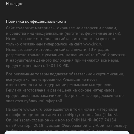
Наглядно
Политика конфиденциальности
Сайт содержит материалы, охраняемые авторским правом,
и средства индивидуализации (логотипы, фирменные знаки).
Использование материалов сайта в интернете разрешено
только с указанием гиперссылки на сайт www.irk.ru.
Использование материалов сайта в печати, ТВ и радио
разрешено только с указанием названия сайта «Твой Иркутск».
К нарушителям данного положения применяются все меры,
предусмотренные ст. 1301 ГК РФ.
Все рекламные товары подлежат обязательной сертификации,
все услуги - лицензированию. Редакция не несет
ответственности за содержание рекламных материалов.
Реклама изготовлена и размещена на основе материалов,
предоставленных заказчиком. Все рекламные предложения не
являются публичной офертой.
На сайте www.irk.ru размещаются в том числе и материалы
от информационного агентства «Иркутск онлайн» ("Irkutsk
Online") (регистрационный номер СМИ ИА № ФС77-74154
от 29 октября 2018 г., выдан Федеральной службой по надзору
в сфере связи, информационных технологий и массовых