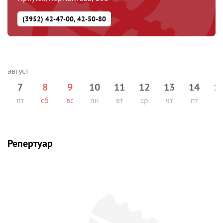
(3952) 42-47-00, 42-50-80
7
8
9
10
11
12
13
14
1
пт
сб
вс
пн
вт
ср
чт
пт
сб
Репертуар