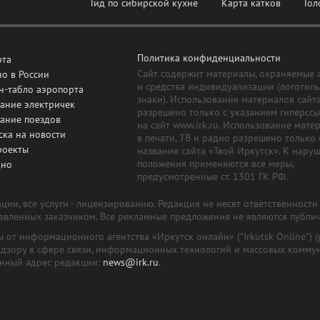
Гид по сибирской кухне
Карта катков
Гол
Политика конфиденциальности
рта
Сайт содержит материалы, охраняемые 
о в России
и средства индивидуализации (логотип
н-табло аэропорта
знаки). Использование материалов сайт
ание электричек
разрешено только с указанием гиперсс
сание поездов
на сайт www.irk.ru. Использование мате
ска на новости
в печати, ТВ и радио разрешено только 
роекты
названия сайта «Твой Иркутск». К нару
положения применяются все меры,
дно
предусмотренные ст. 1301 ГК РФ.
ии, все услуги - лицензированию. Редакция не несет ответственност
тавленных заказчиком. Все рекламные предложения не являются публи
лы от информационного агентства «Иркутск онлайн» ("Irkutsk Online
надзору в сфере связи, информационных технологий и массовых комму
онный адрес редакции:
news@irk.ru
.