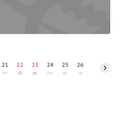
21
22
23
24
25
26
пт
сб
вс
пн
вт
ср