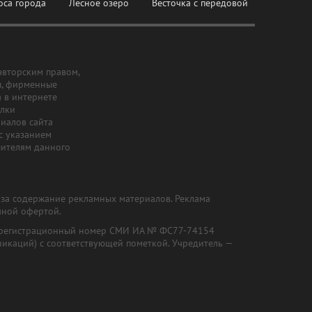
оса города
Лесное озеро
Весточка с передовой
авторским правом,
ы, фирменные
а в интернете
ылки
риалов сайта
с указанием
шителям данного
и за содержание рекламных материалов. Реклама
чной офертой.
") (регистрационный номер СМИ ИА № ФС77-74154
никаций) с соответствующей пометкой. Учредитель —