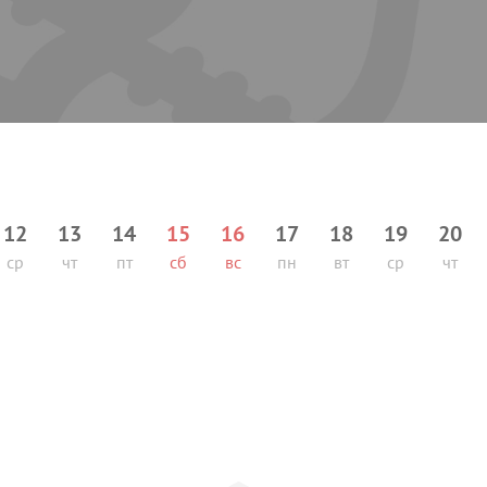
12
13
14
15
16
17
18
19
20
ср
чт
пт
сб
вс
пн
вт
ср
чт