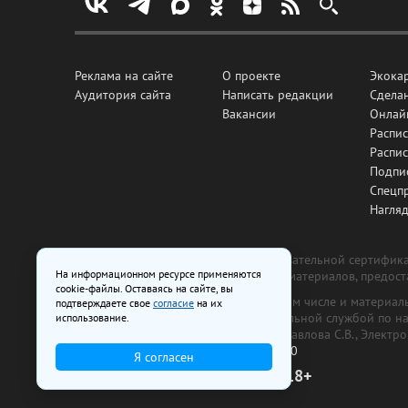
Реклама на сайте
О проекте
Экока
Аудитория сайта
Написать редакции
Сделан
Вакансии
Онлай
Распис
Распи
Подпи
Спецп
Нагля
Все рекламные товары подлежат обязательной сертификац
На информационном ресурсе применяются
изготовлена и размещена на основе материалов, предос
cookie-файлы. Оставаясь на сайте, вы
На сайте www.irk.ru размещаются в том числе и материа
подтверждаете свое
согласие
на их
от 29 октября 2018 г., выдан Федеральной службой по 
использование.
ООО «Ирк.ру». Главный редактор — Павлова С.В., Электр
Телефон редакции:
+7 (3952) 48-88-50
Я согласен
18+
© 2003–2026 IRK.ru Твой Иркутск