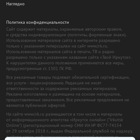
Наглядно
Политика конфиденциальности
Сайт содержит материалы, охраняемые авторским правом,
и средства индивидуализации (логотипы, фирменные знаки).
Использование материалов сайта в интернете разрешено
только с указанием гиперссылки на сайт www.irk.ru.
Использование материалов сайта в печати, ТВ и радио
разрешено только с указанием названия сайта «Твой Иркутск».
К нарушителям данного положения применяются все меры,
предусмотренные ст. 1301 ГК РФ.
Все рекламные товары подлежат обязательной сертификации,
все услуги - лицензированию. Редакция не несет
ответственности за содержание рекламных материалов.
Реклама изготовлена и размещена на основе материалов,
предоставленных заказчиком. Все рекламные предложения не
являются публичной офертой.
На сайте www.irk.ru размещаются в том числе и материалы
от информационного агентства «Иркутск онлайн» ("Irkutsk
Online") (регистрационный номер СМИ ИА № ФС77-74154
от 29 октября 2018 г., выдан Федеральной службой по надзору
в сфере связи, информационных технологий и массовых