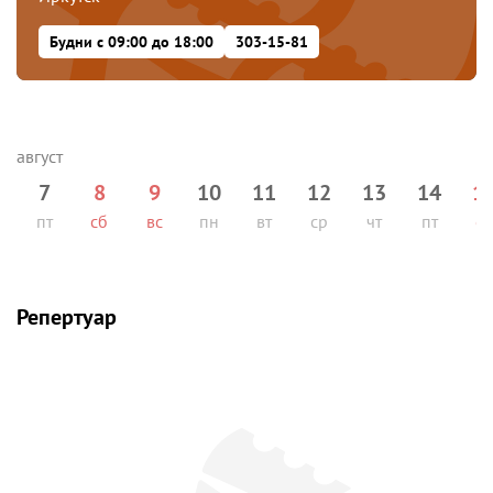
Будни с 09:00 до 18:00
303-15-81
7
8
9
10
11
12
13
14
1
пт
сб
вс
пн
вт
ср
чт
пт
сб
Репертуар