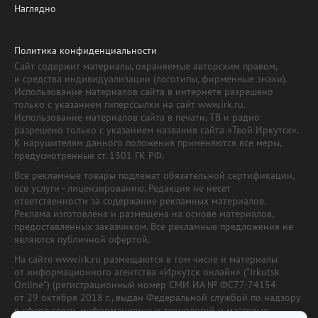
Наглядно
Политика конфиденциальности
Сайт содержит материалы, охраняемые авторским правом,
и средства индивидуализации (логотипы, фирменные знаки).
Использование материалов сайта в интернете разрешено
только с указанием гиперссылки на сайт www.irk.ru.
Использование материалов сайта в печати, ТВ и радио
разрешено только с указанием названия сайта «Твой Иркутск».
К нарушителям данного положения применяются все меры,
предусмотренные ст. 1301 ГК РФ.
Все рекламные товары подлежат обязательной сертификации,
все услуги - лицензированию. Редакция не несет
ответственности за содержание рекламных материалов.
Реклама изготовлена и размещена на основе материалов,
предоставленных заказчиком. Все рекламные предложения не
являются публичной офертой.
На сайте www.irk.ru размещаются в том числе и материалы
от информационного агентства «Иркутск онлайн» ("Irkutsk
Online") (регистрационный номер СМИ ИА № ФС77-74154
от 29 октября 2018 г., выдан Федеральной службой по надзору
в сфере связи, информационных технологий и массовых