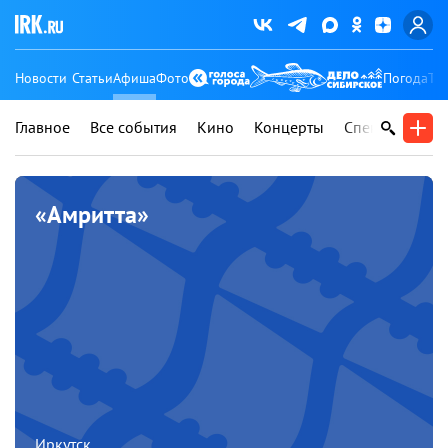
Новости
Статьи
Афиша
Фото
Погода
Ту
Главное
Все события
Кино
Концерты
Спектакли
В
«Амритта»
Иркутск