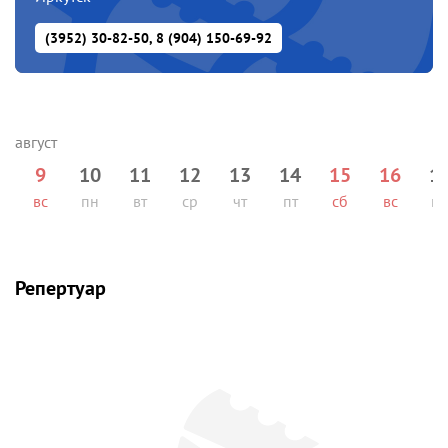
(3952) 30-82-50, 8 (904) 150-69-92
9
10
11
12
13
14
15
16
1
вс
пн
вт
ср
чт
пт
сб
вс
п
Репертуар