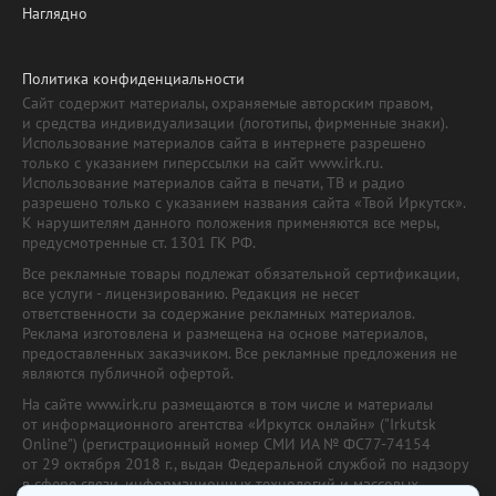
Наглядно
Политика конфиденциальности
Сайт содержит материалы, охраняемые авторским правом,
и средства индивидуализации (логотипы, фирменные знаки).
Использование материалов сайта в интернете разрешено
только с указанием гиперссылки на сайт www.irk.ru.
Использование материалов сайта в печати, ТВ и радио
разрешено только с указанием названия сайта «Твой Иркутск».
К нарушителям данного положения применяются все меры,
предусмотренные ст. 1301 ГК РФ.
Все рекламные товары подлежат обязательной сертификации,
все услуги - лицензированию. Редакция не несет
ответственности за содержание рекламных материалов.
Реклама изготовлена и размещена на основе материалов,
предоставленных заказчиком. Все рекламные предложения не
являются публичной офертой.
На сайте www.irk.ru размещаются в том числе и материалы
от информационного агентства «Иркутск онлайн» ("Irkutsk
Online") (регистрационный номер СМИ ИА № ФС77-74154
от 29 октября 2018 г., выдан Федеральной службой по надзору
в сфере связи, информационных технологий и массовых