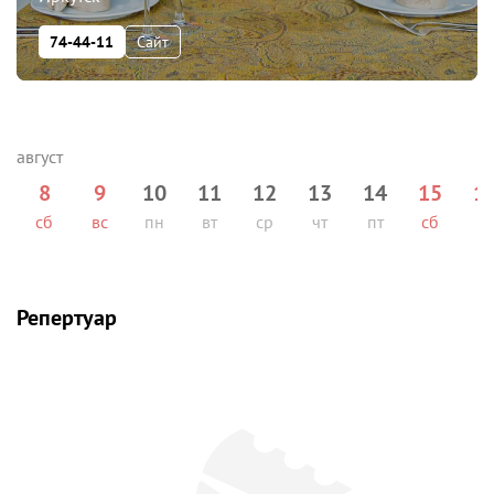
74-44-11
Сайт
8
9
10
11
12
13
14
15
1
сб
вс
пн
вт
ср
чт
пт
сб
вс
Репертуар