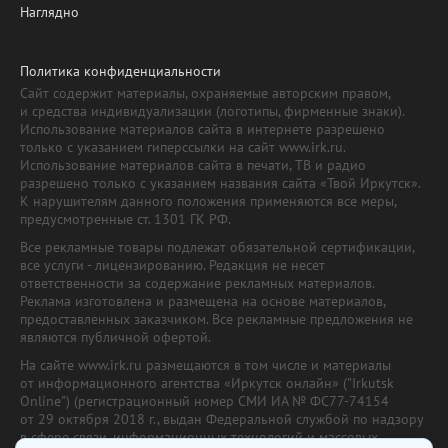
Наглядно
Политика конфиденциальности
Сайт содержит материалы, охраняемые авторским правом,
и средства индивидуализации (логотипы, фирменные знаки).
Использование материалов сайта в интернете разрешено
только с указанием гиперссылки на сайт www.irk.ru.
Использование материалов сайта в печати, ТВ и радио
разрешено только с указанием названия сайта «Твой Иркутск».
К нарушителям данного положения применяются все меры,
предусмотренные ст. 1301 ГК РФ.
Все рекламные товары подлежат обязательной сертификации,
все услуги - лицензированию. Редакция не несет
ответственности за содержание рекламных материалов.
Реклама изготовлена и размещена на основе материалов,
предоставленных заказчиком. Все рекламные предложения не
являются публичной офертой.
На сайте www.irk.ru размещаются в том числе и материалы
от информационного агентства «Иркутск онлайн» ("Irkutsk
Online") (регистрационный номер СМИ ИА № ФС77-74154
от 29 октября 2018 г., выдан Федеральной службой по надзору
в сфере связи, информационных технологий и массовых