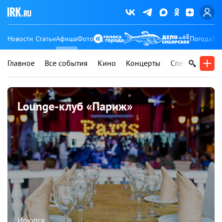
Новости
Статьи
Афиша
Фото
Погода
Ту
Главное
Все события
Кино
Концерты
Спектакли
В
Lounge-клуб «Париж»
Иркутск