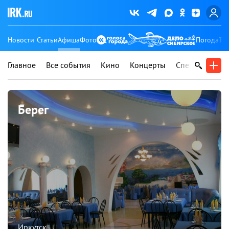
Новости
Статьи
Афиша
Фото
Погода
Ту
Главное
Все события
Кино
Концерты
Спектакли
В
Берег
Иркутск