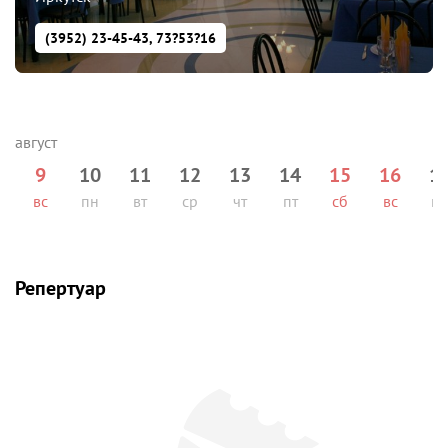
(3952) 23-45-43, 73?53?16
9
10
11
12
13
14
15
16
1
вс
пн
вт
ср
чт
пт
сб
вс
п
Репертуар