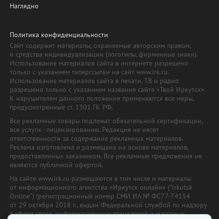
Наглядно
Политика конфиденциальности
Сайт содержит материалы, охраняемые авторским правом,
и средства индивидуализации (логотипы, фирменные знаки).
Использование материалов сайта в интернете разрешено
только с указанием гиперссылки на сайт www.irk.ru.
Использование материалов сайта в печати, ТВ и радио
разрешено только с указанием названия сайта «Твой Иркутск».
К нарушителям данного положения применяются все меры,
предусмотренные ст. 1301 ГК РФ.
Все рекламные товары подлежат обязательной сертификации,
все услуги - лицензированию. Редакция не несет
ответственности за содержание рекламных материалов.
Реклама изготовлена и размещена на основе материалов,
предоставленных заказчиком. Все рекламные предложения не
являются публичной офертой.
На сайте www.irk.ru размещаются в том числе и материалы
от информационного агентства «Иркутск онлайн» ("Irkutsk
Online") (регистрационный номер СМИ ИА № ФС77-74154
от 29 октября 2018 г., выдан Федеральной службой по надзору
в сфере связи, информационных технологий и массовых