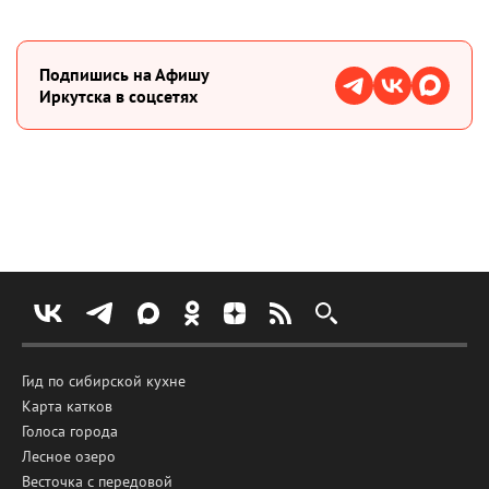
Подпишиcь на Афишу
Иркутска в соцсетях
Гид по сибирской кухне
Карта катков
Голоса города
Лесное озеро
Весточка с передовой