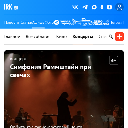
Новости
Статьи
Афиша
Фото
Погода
Ту
Главное
Все события
Кино
Концерты
Спектакли
В
концерт
6+
Симфония Раммштайн при
свечах
Орбита, культурно-досуговый центр