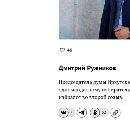
46
Дмитрий Ружников
Председатель думы Иркутска 
одномандатному избирательн
избрался во второй созыв.
7
62