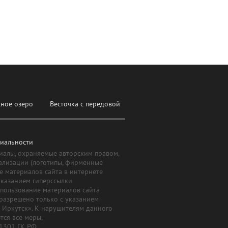
сное озеро
Весточка с передовой
иальности
иалы, охраняемые авторским правом,
ализации (логотипы, фирменные
е материалов сайта в интернете
указанием гиперссылки
Использование материалов сайта
 разрешено только с указанием
й Иркутск». К нарушителям данного
ся все меры,
 1301 ГК РФ.