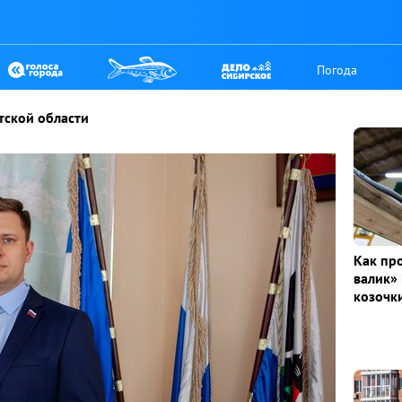
Погода
тской области
Как пр
валик» 
козочк