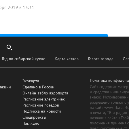
бря 2019 в 13:31
Гид по сибирской кухне
Карта катков
Голоса города
Ле
Политика конфиденц
Экокарта
Сайт содержит матер
дакции
Сделано в России
и средства индивиду
Онлайн-табло аэропорта
знаки). Использовани
Расписание электричек
разрешено только с 
Расписание поездов
на сайт www.irk.ru. 
Подписка на новости
в печати, ТВ и радио
Спецпроекты
названия сайта «Тво
положения применяют
Наглядно
предусмотренные ст.