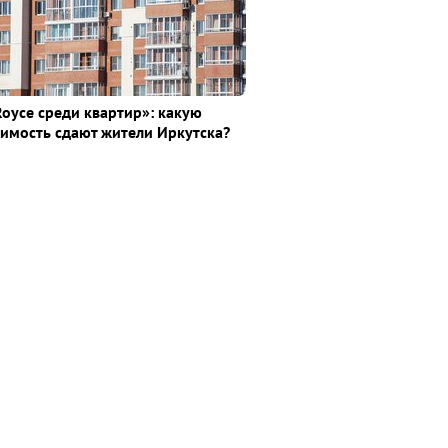
Royce среди квaртир»: какую
имость сдают жители Иркутска?
а