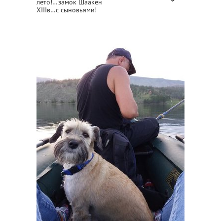
лето!…замок Шаакен
XIIIв…с сыновьями!