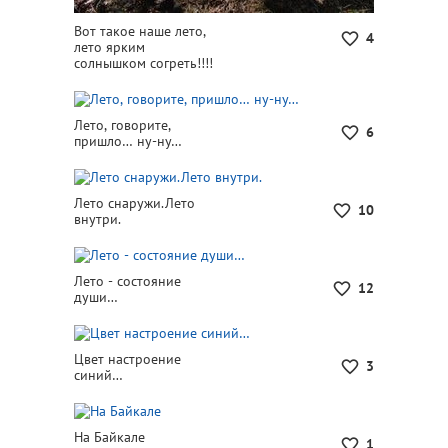
Вот такое наше лето,
4
лето ярким
солнышком согреть!!!!
Лето, говорите,
6
пришло… ну-ну…
Лето снаружи.Лето
10
внутри.
Лето - состояние
12
души…
Цвет настроение
3
синий…
На Байкале
1