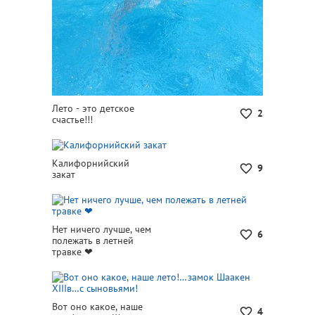
Лето - это детское
2
счастье!!!
Калифорнийский
9
закат
Нет ничего лучше, чем
6
полежать в летней
травке ❤
Вот оно какое, наше
4