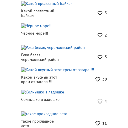
Какой прелестный
5
Байкал
Чёрное море!!!
2
Река белая,
3
черемховский район
Какой вкусный этот
30
крем от загара !!!
Солнышко в ладошке
4
такое прохладное
11
лето