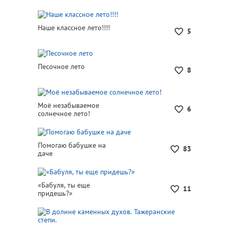
Наше классное лето!!!!
5
Песочное лето
8
Моё незабываемое
6
солнечное лето!
Помогаю бабушке на
83
даче
«Бабуля, ты еще
11
придешь?»