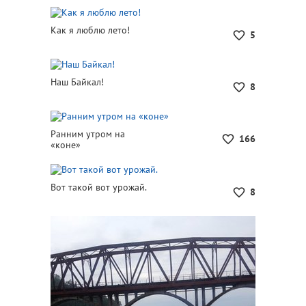
Как я люблю лето!
5
Наш Байкал!
8
Ранним утром на
166
«коне»
Вот такой вот урожай.
8