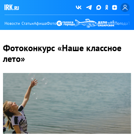
Новости
Статьи
Афиша
Фото
Погода
Ту
Фотоконкурс «Наше классное
лето»