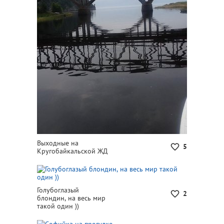
Выходные на
5
Кругобайкальской ЖД
Голубоглазый
2
блондин, на весь мир
такой один ))