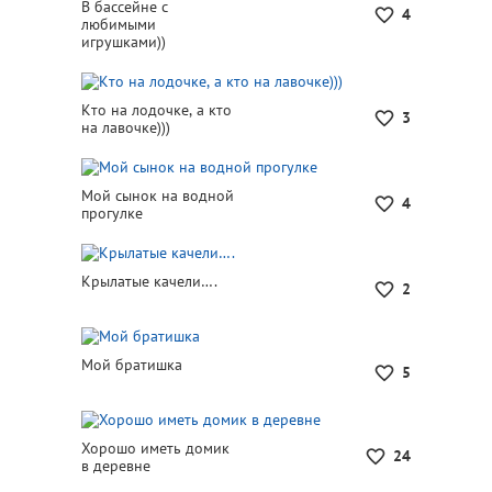
В бассейне с
4
любимыми
игрушками))
Кто на лодочке, а кто
3
на лавочке)))
Мой сынок на водной
4
прогулке
Крылатые качели….
2
Мой братишка
5
Хорошо иметь домик
24
в деревне