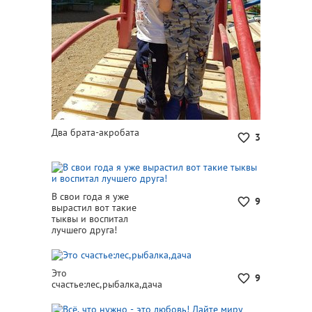
Два брата-акробата
3
В свои года я уже
9
вырастил вот такие
тыквы и воспитал
лучшего друга!
Это
9
счастье:лес,рыбалка,дача