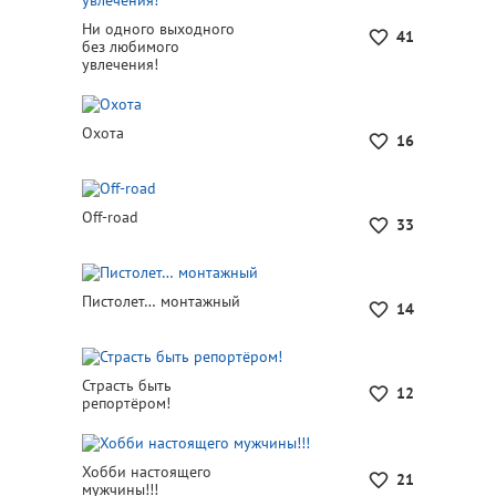
Ни одного выходного
41
без любимого
увлечения!
Охота
16
Off-road
33
Пистолет… монтажный
14
Страсть быть
12
репортёром!
Хобби настоящего
21
мужчины!!!