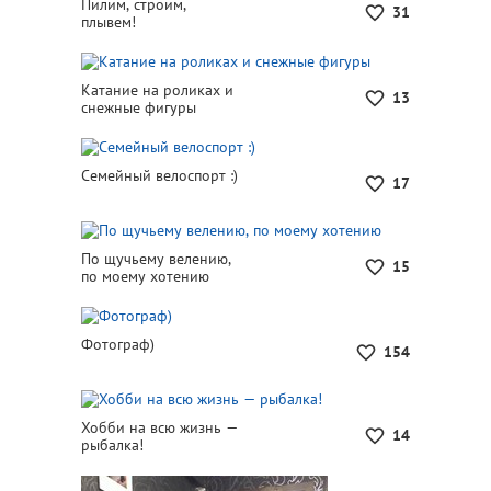
Пилим, строим,
31
плывем!
Катание на роликах и
13
снежные фигуры
Семейный велоспорт :)
17
По щучьему велению,
15
по моему хотению
Фотограф)
154
Хобби на всю жизнь —
14
рыбалка!