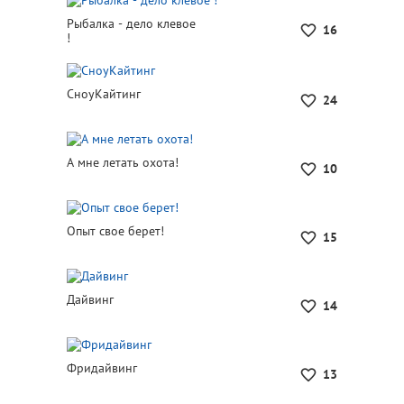
Рыбалка - дело клевое
16
!
СноуКайтинг
24
А мне летать охота!
10
Опыт свое берет!
15
Дайвинг
14
Фридайвинг
13