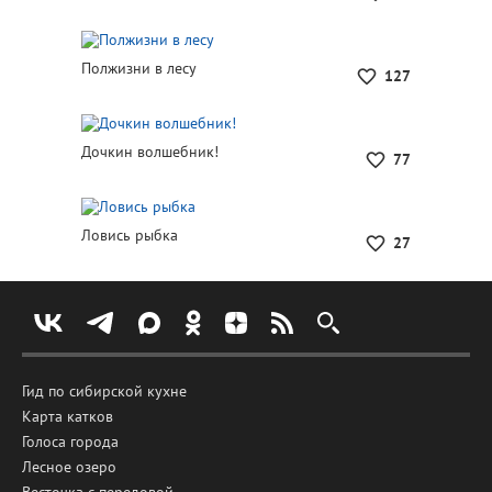
Полжизни в лесу
127
Дочкин волшебник!
77
Ловись рыбка
27
Гид по сибирской кухне
Карта катков
Голоса города
Лесное озеро