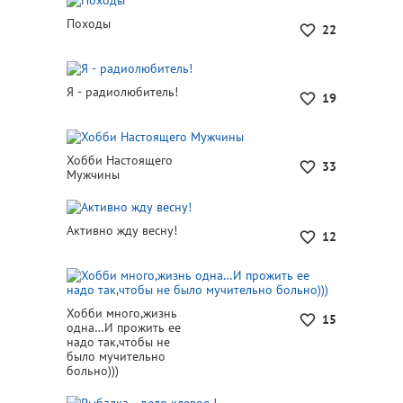
Походы
22
Я - радиолюбитель!
19
Хобби Настоящего
33
Мужчины
Активно жду весну!
12
Хобби много,жизнь
15
одна…И прожить ее
надо так,чтобы не
было мучительно
больно)))