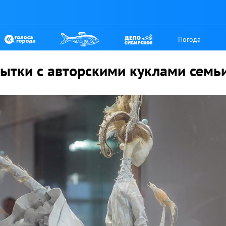
Погода
ытки с авторскими куклами сем