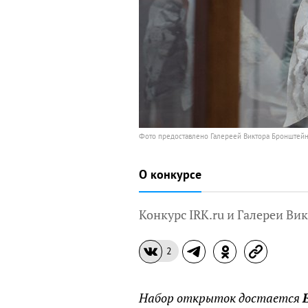
Фото предоставлено Галереей Виктора Бронштей
О конкурсе
Конкурс IRK.ru и Галереи Ви
2
Набор открыток достается