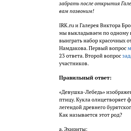
забрать после открытия Гал
вам позвоним!
IRK.ru и Галерея Виктора Б
мы выкладываем по одному в
выиграть набор красочных о
Намдакова. Первый вопрос
м
23 ответа. Второй вопрос
зад
участников.
Правильный ответ:
«Девушка-Лебедь» изображен
птицу. Кукла олицетворяет 
легендой древнего бурятског
Как называется этот род?
а. Эхириты;