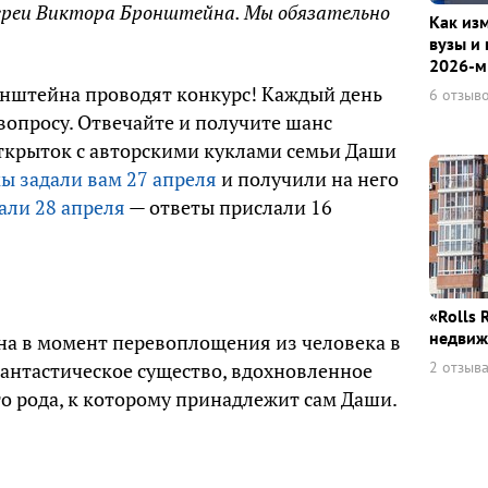
ереи Виктора Бронштейна. Мы обязательно
Как из
вузы и 
2026-м
ронштейна проводят конкурс! Каждый день
6 отзыв
опросу. Отвечайте и получите шанс
ткрыток с авторскими куклами семьи Даши
ы задали вам 27 апреля
и получили на него
али 28 апреля
— ответы прислали 16
«Rolls 
недвиж
а в момент перевоплощения из человека в
2 отзыв
фантастическое существо, вдохновленное
о рода, к которому принадлежит сам Даши.