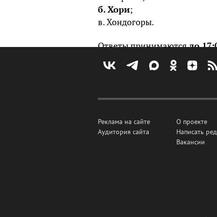
б. Хори
;
в. Хондогоры.
Ответы принимаются
до 17:
участник, приславший прави
Реклама на сайте
О проекте
Аудитория сайта
Написать ре
Вакансии