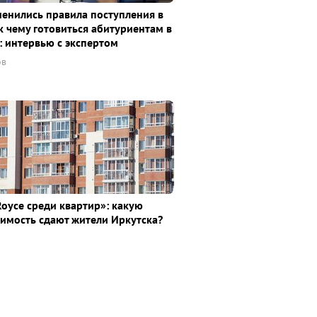
менились правила поступления в
к чему готовиться абитуриентам в
: интервью с экспертом
ов
Royce среди квaртир»: какую
имость сдают жители Иркутска?
а