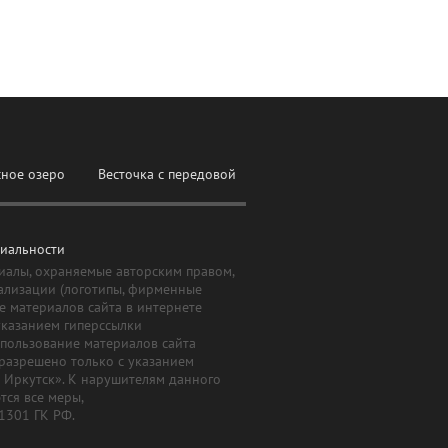
сное озеро
Весточка с передовой
иальности
иалы, охраняемые авторским правом,
ализации (логотипы, фирменные
е материалов сайта в интернете
указанием гиперссылки
Использование материалов сайта
 разрешено только с указанием
й Иркутск». К нарушителям данного
ся все меры,
 1301 ГК РФ.