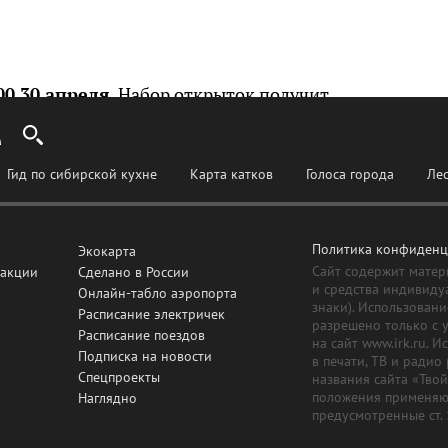
00 30 апреля
. Набор открыток получит
льный ответ десятым. Удачи!
Гид по сибирской кухне
Карта катков
Голоса города
Ле
Политика конфиденц
Экокарта
Сайт содержит матер
дакции
Сделано в России
и средства индивиду
Онлайн-табло аэропорта
знаки). Использовани
Расписание электричек
разрешено только с 
Расписание поездов
на сайт www.irk.ru. 
Подписка на новости
в печати, ТВ и радио
Спецпроекты
названия сайта «Тво
положения применяют
Наглядно
предусмотренные ст.