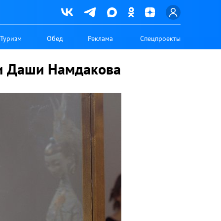
Туризм
Обед
Реклама
Спецпроекты
ьи Даши Намдакова