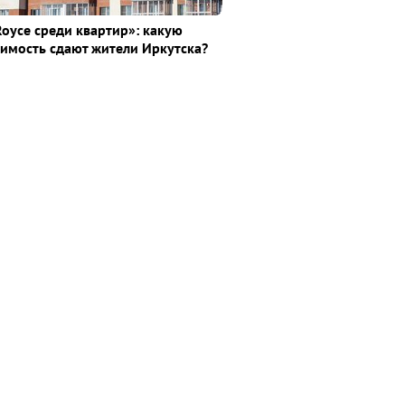
Royce среди квaртир»: какую
имость сдают жители Иркутска?
а