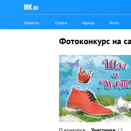
Новости
Статьи
Афиша
Фото
Фотоконкурс на с
О конкурсе
Участники
13