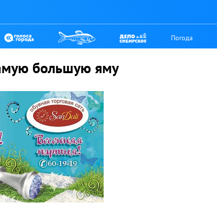
Погода
амую большую яму