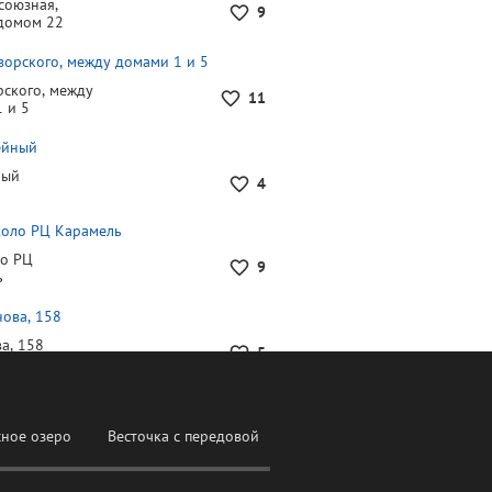
союзная,
9
домом 22
рского, между
11
 и 5
ный
4
ло РЦ
9
ь
а, 158
5
сное озеро
Весточка с передовой