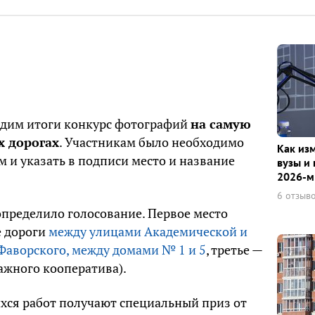
одим итоги конкурс фотографий
на самую
х дорогах
. Участникам было необходимо
Как из
 и указать в подписи место и название
вузы и 
2026-м
6 отзыв
пределило голосование. Первое место
е дороги
между улицами Академической и
Фаворского, между домами № 1 и 5
, третье —
ажного кооператива).
ся работ получают специальный приз от