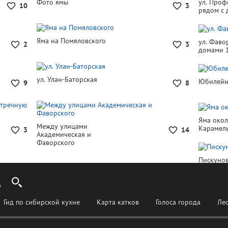
Фото ямы
ул. Проф
10
3
рядом с 
Яма на Помяловского
ул. Фаво
2
3
домами 1
ул. Улан-Баторская
Юбилей
9
8
Яма око
Между улицами
Карамел
3
14
Академическая и
Фаворского
Пискунов
Гид по сибирской кухне
Карта катков
Голоса города
Ле