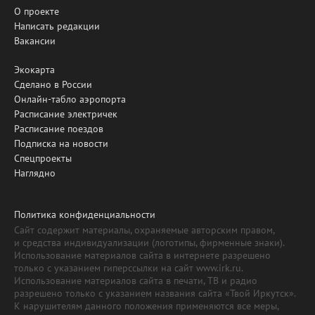
О проекте
Написать редакции
Вакансии
Экокарта
Сделано в России
Онлайн-табло аэропорта
Расписание электричек
Расписание поездов
Подписка на новости
Спецпроекты
Наглядно
Политика конфиденциальности
Сайт содержит материалы, охраняемые авторским правом,
и средства индивидуализации (логотипы, фирменные знаки).
Использование материалов сайта в интернете разрешено
только с указанием гиперссылки на сайт www.irk.ru.
Использование материалов сайта в печати, ТВ и радио
разрешено только с указанием названия сайта «Твой Иркутск».
К нарушителям данного положения применяются все меры,