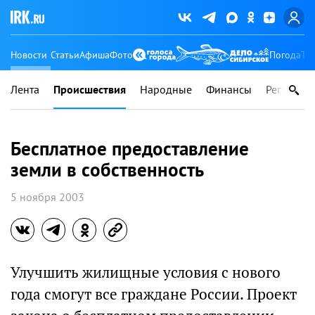
Новости
Статьи
Афиша
Фото
Погода
Ту
Лента
Происшествия
Народные
Финансы
Регионы
Бесплатное предоставление
земли в собственность
5 ноября 2003
Улучшить жилищные условия с нового
года смогут все граждане России. Проект