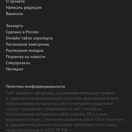
О проекте
Написать редакции
Вакансии
Экокарта
Сделано в России
Онлайн-табло аэропорта
Расписание электричек
Расписание поездов
Подписка на новости
Спецпроекты
Наглядно
Политика конфиденциальности
Сайт содержит материалы, охраняемые авторским правом,
и средства индивидуализации (логотипы, фирменные знаки).
Использование материалов сайта в интернете разрешено
только с указанием гиперссылки на сайт www.irk.ru.
Использование материалов сайта в печати, ТВ и радио
разрешено только с указанием названия сайта «Твой Иркутск».
К нарушителям данного положения применяются все меры,
предусмотренные ст. 1301 ГК РФ.