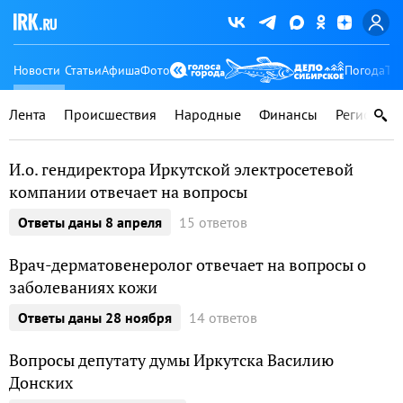
Новости
Статьи
Афиша
Фото
Погода
Ту
Лента
Происшествия
Народные
Финансы
Регионы
И.о. гендиректора Иркутской электросетевой
компании отвечает на вопросы
15 ответов
ответы даны 8 апреля
Врач-дерматовенеролог отвечает на вопросы о
заболеваниях кожи
14 ответов
ответы даны 28 ноября
Вопросы депутату думы Иркутска Василию
Донских