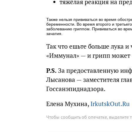
тяжёлая реакция на пре
Также нельзя прививаться во время обостр
беременности. Во время второго и третье
заболеванию гриппом. Прививаться во вре
зачатия.
Так что ешьте больше лука и
«Иммунал» — и грипп может 
P.S.
За предоставленную ин
Лысанова — заместителя глав
Госсанэпиднадзора.
Елена Мухина,
IrkutskOut.Ru
Чтобы сообщить об опечатке, выделите 