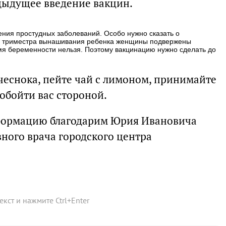
дыдущее введение вакцин.
ения простудных заболеваний. Особо нужно сказать о
го триместра вынашивания ребенка женщины подвержены
мя беременности нельзя. Поэтому вакцинацию нужно сделать до
 чеснока, пейте чай с лимоном, принимайте
обойти вас стороной.
формацию благодарим Юрия Ивановича
ного врача городского центра
текст и нажмите
Ctrl
+
Enter