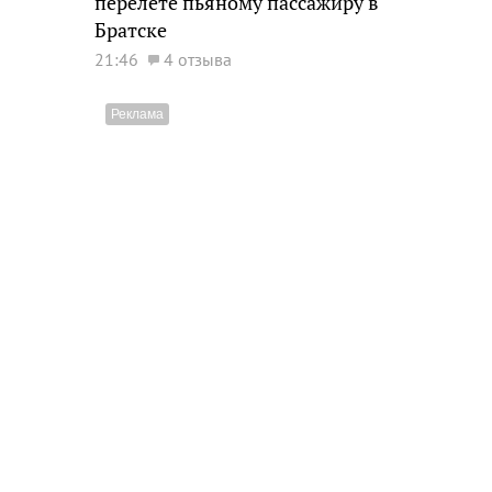
перелете пьяному пассажиру в
Братске
21:46
4 отзыва