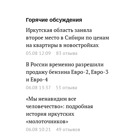
Горячие обсуждения
Иркутская область заняла
второе место в Сибири по ценам
на квартиры в новостройках
05.08 12:09
83 отзыва
В России временно разрешили
продажу бензина Евро-2, Евро-3
и Евро-4
06.08 13:37
53 отзыва
«Мы ненавидим все
человечество»: подробная
история иркутских
«молоточников»
06.08 10:21
49 отзывов