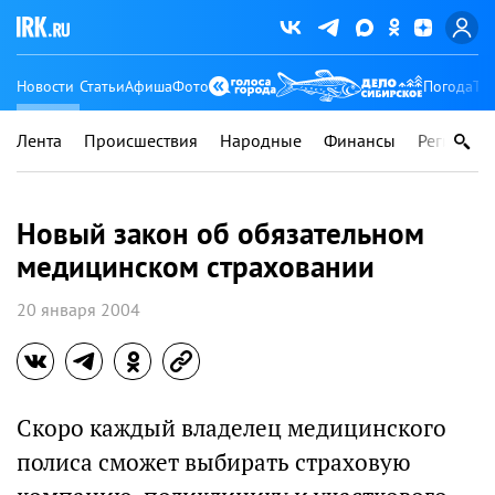
Новости
Статьи
Афиша
Фото
Погода
Ту
Лента
Происшествия
Народные
Финансы
Регионы
Новый закон об обязательном
медицинском страховании
20 января 2004
Скоро каждый владелец медицинского
полиса сможет выбирать страховую