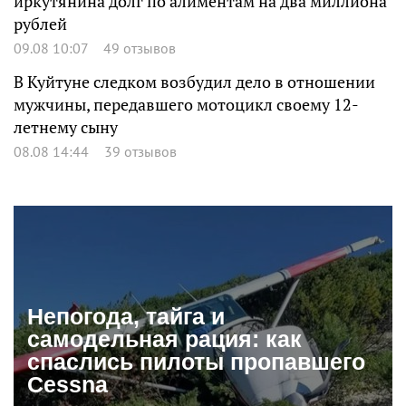
иркутянина долг по алиментам на два миллиона
рублей
09.08 10:07
49 отзывов
В Куйтуне следком возбудил дело в отношении
мужчины, передавшего мотоцикл своему 12-
летнему сыну
08.08 14:44
39 отзывов
Непогода, тайга и
самодельная рация: как
спаслись пилоты пропавшего
Cessna