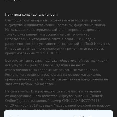
Политика конфиденциальности
Сайт содержит материалы, охраняемые авторским правом,
и средства индивидуализации (логотипы, фирменные знаки).
Использование материалов сайта в интернете разрешено
только с указанием гиперссылки на сайт www.irk.ru.
Использование материалов сайта в печати, ТВ и радио
разрешено только с указанием названия сайта «Твой Иркутск».
К нарушителям данного положения применяются все меры,
предусмотренные ст. 1301 ГК РФ.
Все рекламные товары подлежат обязательной сертификации,
все услуги - лицензированию. Редакция не несет
ответственности за содержание рекламных материалов.
Реклама изготовлена и размещена на основе материалов,
предоставленных заказчиком. Все рекламные предложения не
являются публичной офертой.
На сайте www.irk.ru размещаются в том числе и материалы
от информационного агентства «Иркутск онлайн» ("Irkutsk
Online") (регистрационный номер СМИ ИА № ФС77-74154
от 29 октября 2018 г., выдан Федеральной службой по надзору
в сфере связи, информационных технологий и массовых
коммуникаций) с соответствующей пометкой. Учредитель —