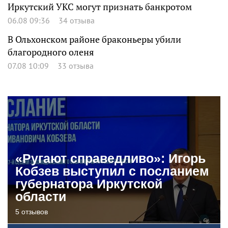
Иркутский УКС могут признать банкротом
06.08 09:36
34 отзыва
В Ольхонском районе браконьеры убили
благородного оленя
07.08 10:09
33 отзыва
«Ругают справедливо»: Игорь
Кобзев выступил с посланием
губернатора Иркутской
области
5 отзывов