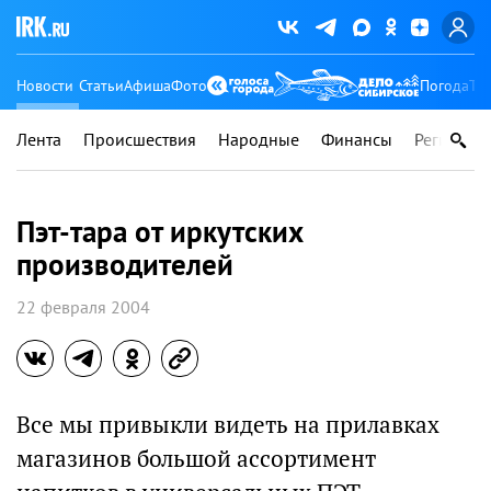
Новости
Статьи
Афиша
Фото
Погода
Ту
Лента
Происшествия
Народные
Финансы
Регионы
Пэт-тара от иркутских
производителей
22 февраля 2004
Все мы привыкли видеть на прилавках
магазинов большой ассортимент