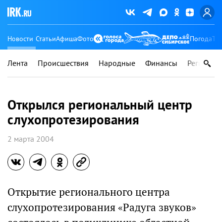
Новости
Статьи
Афиша
Фото
Погода
Ту
Лента
Происшествия
Народные
Финансы
Регионы
Открылся региональный центр
слухопротезирования
2 марта 2004
Открытие регионального центра
слухопротезирования «Радуга звуков»