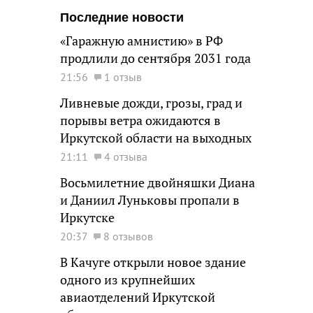
Последние новости
«Гаражную амнистию» в РФ
продлили до сентября 2031 года
21:56
1 отзыв
Ливневые дожди, грозы, град и
порывы ветра ожидаются в
Иркутской области на выходных
21:11
4 отзыва
Восьмилетние двойняшки Диана
и Даниил Луньковы пропали в
Иркутске
20:37
8 отзывов
В Качуге открыли новое здание
одного из крупнейших
авиаотделений Иркутской