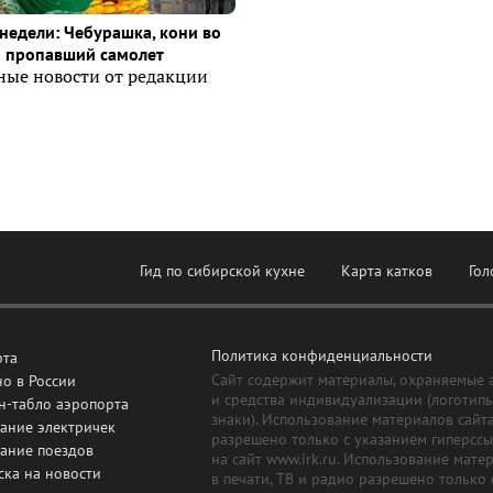
недели: Чебурашка, кони во
и пропавший самолет
ные новости от редакции
Гид по сибирской кухне
Карта катков
Гол
Политика конфиденциальности
рта
Сайт содержит материалы, охраняемые 
о в России
и средства индивидуализации (логотип
н-табло аэропорта
знаки). Использование материалов сайт
ание электричек
разрешено только с указанием гиперсс
сание поездов
на сайт www.irk.ru. Использование мате
ска на новости
в печати, ТВ и радио разрешено только 