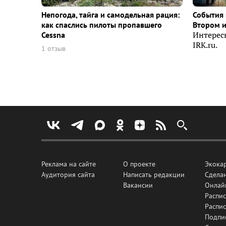
Непогода, тайга и самодельная рация:
События 
как спаслись пилоты пропавшего
Втором 
Cessna
Интерес
IRK.ru.
1 отзыв
Реклама на сайте
О проекте
Экока
Аудитория сайта
Написать редакции
Сделан
Вакансии
Онлай
Распис
Распи
Подпи