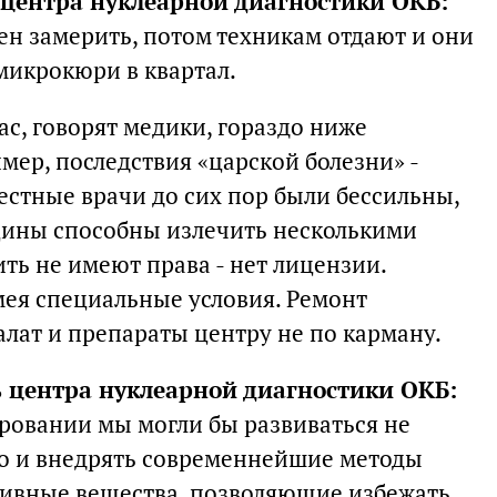
 центра нуклеарной диагностики ОКБ:
ен замерить, потом техникам отдают и они
микрокюри в квартал.
ас, говорят медики, гораздо ниже
ер, последствия «царской болезни» -
естные врачи до сих пор были бессильны,
цины способны излечить несколькими
ить не имеют права - нет лицензии.
мея специальные условия. Ремонт
лат и препараты центру не по карману.
ь центра нуклеарной диагностики ОКБ:
овании мы могли бы развиваться не
 но и внедрять современнейшие методы
тивные вещества, позволяющие избежать