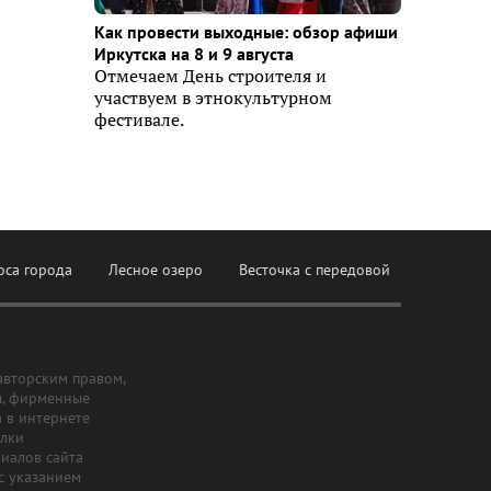
Как провести выходные: обзор афиши
Иркутска на 8 и 9 августа
Отмечаем День строителя и
участвуем в этнокультурном
фестивале.
оса города
Лесное озеро
Весточка с передовой
авторским правом,
ы, фирменные
а в интернете
ылки
риалов сайта
с указанием