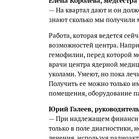
Елена Королева, медсестра
— На квартал дают и он долж
знают сколько мы получили 
Работа, которая ведется сейч
возможностей центра. Наприм
гемофилии, перед которой м
врачи центра ядерной меди
уколами. Умеют, но пока леч
Получить ее можно только и
помещения, оборудование па
Юрий Галеев, руководител
— При надлежащем финансир
только в поле диагностики,
лечения, используя радиоак