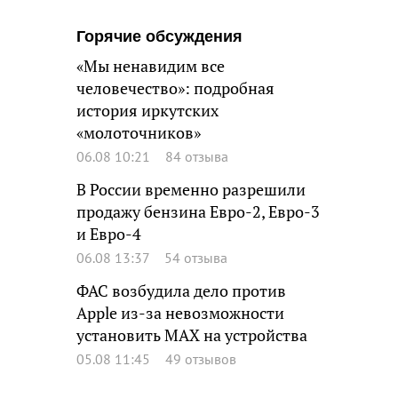
Горячие обсуждения
«Мы ненавидим все
человечество»: подробная
история иркутских
«молоточников»
06.08 10:21
84 отзыва
В России временно разрешили
продажу бензина Евро-2, Евро-3
и Евро-4
06.08 13:37
54 отзыва
ФАС возбудила дело против
Apple из-за невозможности
установить MAX на устройства
05.08 11:45
49 отзывов