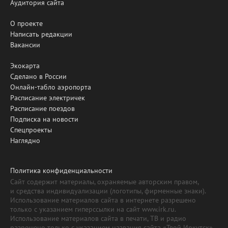
Аудитория сайта
О проекте
Написать редакции
Вакансии
Экокарта
Сделано в России
Онлайн-табло аэропорта
Расписание электричек
Расписание поездов
Подписка на новости
Спецпроекты
Наглядно
Политика конфиденциальности
Сайт содержит материалы, охраняемые авторским правом,
и средства индивидуализации (логотипы, фирменные знаки).
Использование материалов сайта в интернете разрешено
только с указанием гиперссылки на сайт www.irk.ru.
Использование материалов сайта в печати, ТВ и радио
разрешено только с указанием названия сайта «Твой Иркутск».