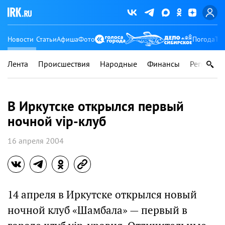
Новости
Статьи
Афиша
Фото
Погода
Ту
Лента
Происшествия
Народные
Финансы
Регионы
В Иркутске открылся первый
ночной vip-клуб
16 апреля 2004
14 апреля в Иркутске открылся новый
ночной клуб «Шамбала» — первый в