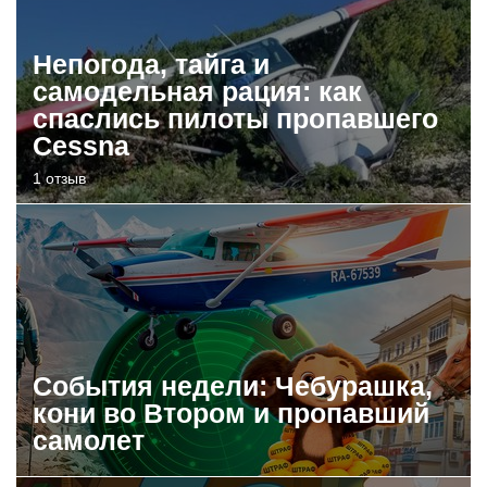
Непогода, тайга и
самодельная рация: как
спаслись пилоты пропавшего
Cessna
1 отзыв
События недели: Чебурашка,
кони во Втором и пропавший
самолет