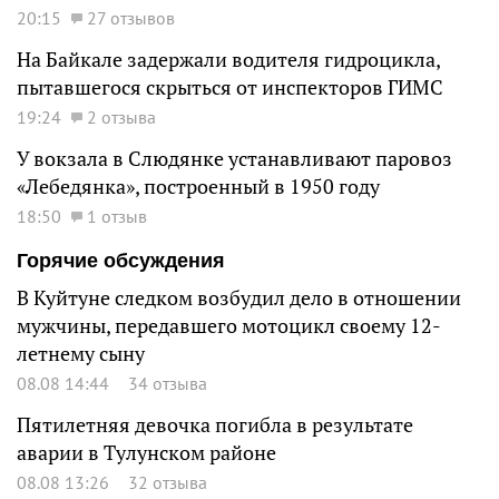
20:15
27 отзывов
На Байкале задержали водителя гидроцикла,
пытавшегося скрыться от инспекторов ГИМС
19:24
2 отзыва
У вокзала в Слюдянке устанавливают паровоз
«Лебедянка», построенный в 1950 году
18:50
1 отзыв
Горячие обсуждения
В Куйтуне следком возбудил дело в отношении
мужчины, передавшего мотоцикл своему 12-
летнему сыну
08.08 14:44
34 отзыва
Пятилетняя девочка погибла в результате
аварии в Тулунском районе
08.08 13:26
32 отзыва