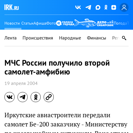
Новости
Статьи
Афиша
Фото
Погода
Ту
Лента
Происшествия
Народные
Финансы
Регионы
МЧС России получило второй
самолет-амфибию
19 апреля 2004
Иркутские авиастроители передали
cамолет Бе-200 заказчику - Министерству