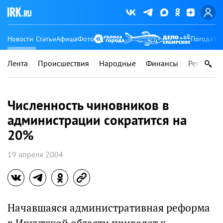
Новости
Статьи
Афиша
Фото
Погода
Ту
Лента
Происшествия
Народные
Финансы
Регионы
Численность чиновников в
администрации сократится на
20%
19 апреля 2004
Начавшаяся административная реформа