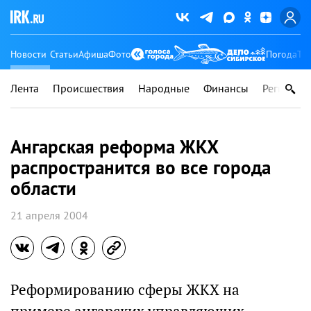
Новости
Статьи
Афиша
Фото
Погода
Ту
Лента
Происшествия
Народные
Финансы
Регионы
Ангарская реформа ЖКХ
распространится во все города
области
21 апреля 2004
Реформированию сферы ЖКХ на