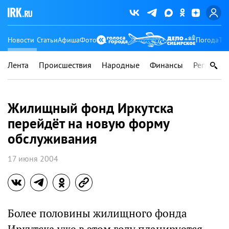
Новости
Статьи
Афиша
Фото
Погода
Ту
Лента
Происшествия
Народные
Финансы
Регионы
Жилищный фонд Иркутска
перейдёт на новую форму
обслуживания
17 июня 2004
Более половины жилищного фонда