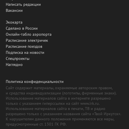
Написать редакции
Вакансии
Экокарта
Сделано в России
Онлайн-табло аэропорта
Расписание электричек
Расписание поездов
Подписка на новости
Спецпроекты
Наглядно
Политика конфиденциальности
Сайт содержит материалы, охраняемые авторским правом,
и средства индивидуализации (логотипы, фирменные знаки).
Использование материалов сайта в интернете разрешено
только с указанием гиперссылки на сайт www.irk.ru.
Использование материалов сайта в печати, ТВ и радио
разрешено только с указанием названия сайта «Твой Иркутск».
К нарушителям данного положения применяются все меры,
предусмотренные ст. 1301 ГК РФ.