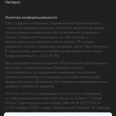
Наглядно
Политика конфиденциальности
Сайт содержит материалы, охраняемые авторским правом,
и средства индивидуализации (логотипы, фирменные знаки).
Использование материалов сайта в интернете разрешено
только с указанием гиперссылки на сайт www.irk.ru.
Использование материалов сайта в печати, ТВ и радио
разрешено только с указанием названия сайта «Твой Иркутск».
К нарушителям данного положения применяются все меры,
предусмотренные ст. 1301 ГК РФ.
Все рекламные товары подлежат обязательной сертификации,
все услуги - лицензированию. Редакция не несет
ответственности за содержание рекламных материалов.
Реклама изготовлена и размещена на основе материалов,
предоставленных заказчиком. Все рекламные предложения не
являются публичной офертой.
На сайте www.irk.ru размещаются в том числе и материалы
от информационного агентства «Иркутск онлайн» ("Irkutsk
Online") (регистрационный номер СМИ ИА № ФС77-74154
от 29 октября 2018 г., выдан Федеральной службой по надзору
в сфере связи, информационных технологий и массовых