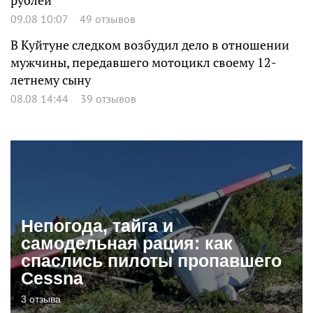
рублей
09.08 10:07
49 отзывов
В Куйтуне следком возбудил дело в отношении
мужчины, передавшего мотоцикл своему 12-
летнему сыну
08.08 14:44
39 отзывов
Непогода, тайга и
самодельная рация: как
спаслись пилоты пропавшего
Cessna
3 отзыва