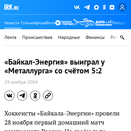
Новости
Статьи
Афиша
Фото
Погода
Ту
Лента
Происшествия
Народные
Финансы
Регионы
«Байкал-Энергия» выиграл у
«Металлурга» со счётом 5:2
29 ноября 2004
Хоккеисты «Байкала-Энергии» провели
28 ноября первый домашний матч