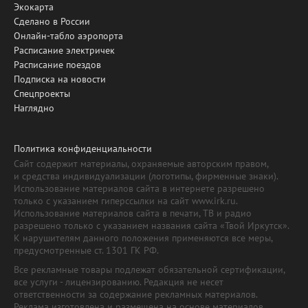
Экокарта
Сделано в России
Онлайн-табло аэропорта
Расписание электричек
Расписание поездов
Подписка на новости
Спецпроекты
Наглядно
Политика конфиденциальности
Сайт содержит материалы, охраняемые авторским правом,
и средства индивидуализации (логотипы, фирменные знаки).
Использование материалов сайта в интернете разрешено
только с указанием гиперссылки на сайт www.irk.ru.
Использование материалов сайта в печати, ТВ и радио
разрешено только с указанием названия сайта «Твой Иркутск».
К нарушителям данного положения применяются все меры,
предусмотренные ст. 1301 ГК РФ.
Все рекламные товары подлежат обязательной сертификации,
все услуги - лицензированию. Редакция не несет
ответственности за содержание рекламных материалов.
Реклама изготовлена и размещена на основе материалов,