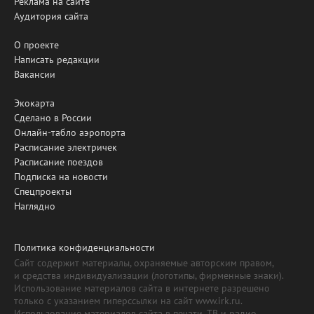
Реклама на сайте
Аудитория сайта
О проекте
Написать редакции
Вакансии
Экокарта
Сделано в России
Онлайн-табло аэропорта
Расписание электричек
Расписание поездов
Подписка на новости
Спецпроекты
Наглядно
Политика конфиденциальности
Сайт содержит материалы, охраняемые авторским правом,
и средства индивидуализации (логотипы, фирменные знаки).
Использование материалов сайта в интернете разрешено
только с указанием гиперссылки на сайт www.irk.ru.
Использование материалов сайта в печати, ТВ и радио