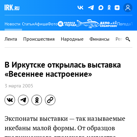
Новости
Статьи
Афиша
Фото
Погода
Ту
Лента
Происшествия
Народные
Финансы
Регионы
В Иркутске открылась выставка
«Весеннее настроение»
3 марта 2005
Экспонаты выставки — так называемые
икебаны малой формы. От образцов